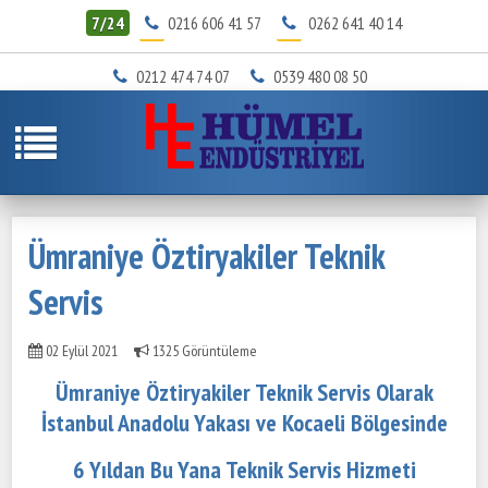
7/24
0216 606 41 57
0262 641 40 14
0212 474 74 07
0539 480 08 50
Ümraniye Öztiryakiler Teknik
Servis
02 Eylül 2021
1325 Görüntüleme
Ümraniye Öztiryakiler Teknik Servis
Olarak
İstanbul Anadolu Yakası ve Kocaeli Bölgesinde
6 Yıldan Bu Yana Teknik Servis Hizmeti