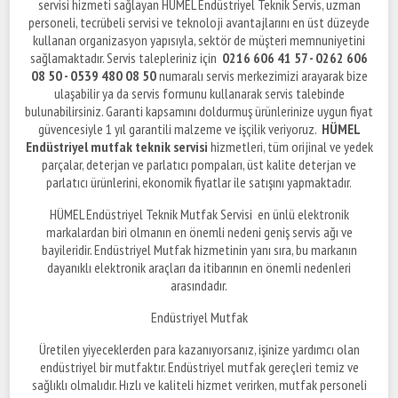
servisi hizmeti sağlayan HÜMEL Endüstriyel Teknik Servis, uzman
personeli, tecrübeli servisi ve teknoloji avantajlarını en üst düzeyde
kullanan organizasyon yapısıyla, sektör de müşteri memnuniyetini
sağlamaktadır. Servis talepleriniz için
0216 606 41 57 - 0262 606
08 50 - 0539 480 08 50
numaralı servis merkezimizi arayarak bize
ulaşabilir ya da servis formunu kullanarak servis talebinde
bulunabilirsiniz. Garanti kapsamını doldurmuş ürünlerinize uygun fiyat
güvencesiyle 1 yıl garantili malzeme ve işçilik veriyoruz.
HÜMEL
Endüstriyel mutfak teknik servisi
hizmetleri, tüm orijinal ve yedek
parçalar, deterjan ve parlatıcı pompaları, üst kalite deterjan ve
parlatıcı ürünlerini, ekonomik fiyatlar ile satışını yapmaktadır.
HÜMEL Endüstriyel Teknik Mutfak Servisi en ünlü elektronik
markalardan biri olmanın en önemli nedeni geniş servis ağı ve
bayileridir. Endüstriyel Mutfak hizmetinin yanı sıra, bu markanın
dayanıklı elektronik araçları da itibarının en önemli nedenleri
arasındadır.
Endüstriyel Mutfak
Üretilen yiyeceklerden para kazanıyorsanız, işinize yardımcı olan
endüstriyel bir mutfaktır. Endüstriyel mutfak gereçleri temiz ve
sağlıklı olmalıdır. Hızlı ve kaliteli hizmet verirken, mutfak personeli