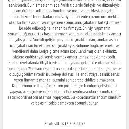
servislerdir. Bu hizmetlerimizde farklı tiplerde önleyici ve düzenleyici
bakım ürünleri kullanarak kurulum ve montajdan klasik parçaların
bakım hizmetlerine kadar, endüstriyel ürünlerde çözüm üretmekte
olan bir firmayız. En verim getiren sonuçların, çabaların birleştirilmesi
ile elde edileceğine inanan bir firmayız. En iyiyi yapmanın
sorumluluğunu, ortak başarılarımızın sonucunu elde edebilmek amacı
ile çalışıyoruz. Sürekli gelişim peşinde koşmakta olan, sınırları aşmak
için çabalayan bir ekipten oluşmaktayız. Birbirine bağlı, yetenekli ve
kendilerini daha ileriye gitme adına koşullandırmış olan ekibimiz,
sizlere endüstriyel servis vermek amacı ile hazır beklemektedir.
Endüstriyel alanda ilk yıl içerisinde meydana gelmekte olan arızalara
bakıldığında %50 sinin kurulum ve montaj hatalarından ileri gelmekte
olduğu görülmektedir. Bu sebep dolayısı ile endüstriyel teknik servis
veren firmamız montaj işlemini son derece ciddiye almaktadır.
Kurulumunu üstlendiğimiz tüm projeler için kurulum geliştirmesi
yapıyor, sözleşmeye ve zaman limitine uyulmasından sorumlu olan,
satış koordinatörü ataması yapıyoruz. Bu koordinatörler tüm kurulum
ve bakısını takip etmekten sorumludurlar.
İSTANBUL 0216 606 41 57