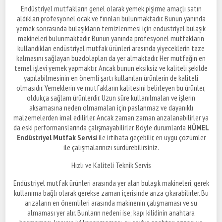
Endüstriyel mutfakların genel olarak yemek pişirme amaçlı satın
aldıkları profesyonel ocak ve fırınları bulunmaktadır. Bunun yanında
yemek sonrasında bulaşıkların temizlenmesi için endüstriyel bulaşık
makineleri bulunmaktadır. Bunun yanında profesyonel mutfakların
kullandıkları endüstriyel mutfak ürünleri arasında yiyeceklerin taze
kalmasını sağlayan buzdolapları da yer almaktadır. Her mutfağın en
temel işlevi yemek yapmaktır. Ancak bunun eksiksiz ve kaliteli şekilde
yapılabilmesinin en önemli şartı kullanılan ürünlerin de kaliteli
olmasıdır. Yemeklerin ve mutfakların kalitesini belirleyen bu ürünler,
oldukça sağlam ürünlerdir. Uzun süre kullanılmaları ve işlerin
aksamasına neden olmamaları için paslanmaz ve dayanıklı
malzemelerden imal edilirler. Ancak zaman zaman arızalanabilirler ya
da eski performanslarında çalışmayabilirler. Böyle durumlarda
HÜMEL
Endüstriyel Mutfak Servis
i ile irtibata geçebilir, en uygu çözümler
ile çalışmalarınızı sürdürebilirsiniz.
Hızlı ve Kaliteli Teknik Servis
Endüstriyel mutfak ürünleri arasında yer alan bulaşık makineleri, gerek
kullanıma bağlı olarak gerekse zaman içerisinde arıza çıkarabilirler. Bu
arızaların en önemlileri arasında makinenin çalışmaması ve su
almaması yer alır. Bunların nedeni ise; kapı kilidinin anahtara