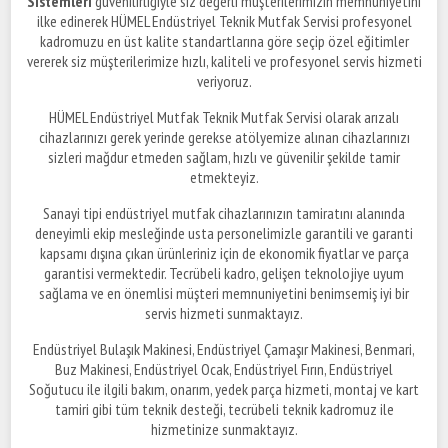
Sistemleri
güvenilirliğiyle siz değerli müşterilerimizin memnuniyetini
ilke edinerek HÜMEL Endüstriyel Teknik Mutfak Servisi profesyonel
kadromuzu en üst kalite standartlarına göre seçip özel eğitimler
vererek siz müşterilerimize hızlı, kaliteli ve profesyonel servis hizmeti
veriyoruz.
HÜMEL Endüstriyel Mutfak Teknik Mutfak Servisi olarak arızalı
cihazlarınızı gerek yerinde gerekse atölyemize alınan cihazlarınızı
sizleri mağdur etmeden sağlam, hızlı ve güvenilir şekilde tamir
etmekteyiz.
Sanayi tipi endüstriyel mutfak cihazlarınızın tamiratını alanında
deneyimli ekip mesleğinde usta personelimizle garantili ve garanti
kapsamı dışına çıkan ürünleriniz için de ekonomik fiyatlar ve parça
garantisi vermektedir. Tecrübeli kadro, gelişen teknolojiye uyum
sağlama ve en önemlisi müşteri memnuniyetini benimsemiş iyi bir
servis hizmeti sunmaktayız.
Endüstriyel Bulaşık Makinesi, Endüstriyel Çamaşır Makinesi, Benmari,
Buz Makinesi, Endüstriyel Ocak, Endüstriyel Fırın, Endüstriyel
Soğutucu ile ilgili bakım, onarım, yedek parça hizmeti, montaj ve kart
tamiri gibi tüm teknik desteği, tecrübeli teknik kadromuz ile
hizmetinize sunmaktayız.