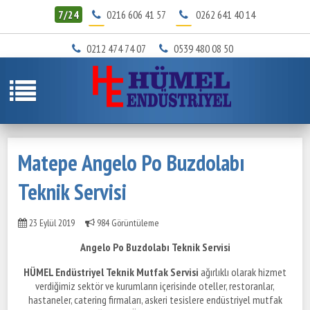
7/24
0216 606 41 57
0262 641 40 14
0212 474 74 07
0539 480 08 50
Matepe Angelo Po Buzdolabı
Teknik Servisi
23 Eylül 2019
984 Görüntüleme
Angelo Po Buzdolabı Teknik Servisi
HÜMEL Endüstriyel Teknik Mutfak Servisi
ağırlıklı olarak hizmet
verdiğimiz sektör ve kurumların içerisinde oteller, restoranlar,
hastaneler, catering firmaları, askeri tesislere endüstriyel mutfak