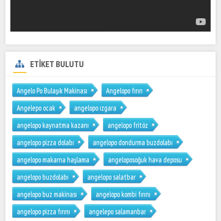
ETİKET BULUTU
Angelo Po Bulaşık Makinası
Angelopo fırın
Angelepo ocak
angelopo ızgara
angelopo kaynatma kazanı
angelopo fritöz
angelopo pizza dolabı
angelopo dondurma buzdolabı
angelopo makarna haşlama
angeloposoğuk hava deposu
angelopo buzdolabı
angelopo salatbar
angelopo buz makinası
angelopo kombi fırını
angelopo pizza fırını
angelepo salamanbar