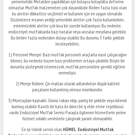
yememelidir. Metalden yapıldıkları için kolayca kolaylıkla deforme
olmazlar. Mutfak malzemeleri çok dayanıklıdır. Birden fazla türü olan
bu aletler dikkatlice seçilmeli ve kullanım için en uygun olmalıdır.
Düzinelerce insanın yediği yerlerdeki aletler çok fazla kullanılırken,
evlerimizdeki aletler çok kısa bir sürede kullanılıyor. Bu nedenle,
endüstriyel mutfaklarda bazı hatalar veya arızalar meydana gelebilir.
Bu birden fazla nedenden dolayı olabilir. Bu durumu 3 farklı şekilde
inceleyebiliriz.
1) Personel Menşei: Bazı mutfak personeli araçlarla nasıl çalışacağını
bilmez, bu nedenle bazen bazı problemler ortaya çıkabilir. Böyle bir
durumla yüzleşmek istemezsek, mutfak personeline gerekli eğitimi
vermeliyiz.
2) Menşe Kökeni: Çin malları olarak adlandırılan düşük kaliteli
parçaların kullanılmış olması mümkündür.
3) Montajdan kaynaklı: Ürünü takan ekip, yanlış bir şekilde veya bilerek
kurmuş olabilir. Kasıtlı bir hata ile ikinci bir iş elde etme teşebbüsü
vardır. Endüstriyel Mutfak Servisi Parayla ilgilenen hizmetlerin yerine
hizmet odaklı servislerle çalışmak yararlı olmayabilir.
En iyi teknik servisi olan
HÜMEL Endüstriyel Mutfak