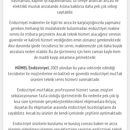
basmaması, kapının iyi kapanmaması, su seviye anahtarı arızası ve
elektrikli musluk arızalarıdır. Aslına bakılırsa daha pek çok sebep
sayılabilir.
Endüstriyel makineler ile ilgili bir arıza ile karşılaştığınızda yapmanız
gereken, herhangi bir müdahalede bulunmadan endüstriyel makine
servisi ile irtibata geçmektir. Ancak teknik hizmet alacağınız servisin
güvenilir ve kaliteli hizmet verdiğinden emin olmanız gerekmektedir.
Aksi durumda işinde tecrübesiz bir servis, makinenizde çok daha büyük
arızalara neden olabilir. Bu da işletmeniz için hem zaman kaybı hem
de maddi kayıp anlamına gelmektedir.
HÜMEL Endüstriyel
, 2003 yılından bu yana sektörde edindiği
tecrübeler ile müşterilerine en kaliteli ve güvenilir endüstriyel mutfak
ürünleri teknik servis hizmeti sunmaktadır.
Endüstriyel mutfaklar; profesyonel hizmet sunan, müşteri
sirkülasyonunun fazla olduğu işletmelerdir. Bu nedenle pek çok işi
kısa süre içerisinde gerçekleştirebilecekleri ekipmanlara ihtiyaç
duyarlar. Bu ekipmanlar arasında endüstriyel buzdolaplarını da
sayabiliriz. Ancak bu ürünler de kendi içerisinde çeşitlere ayrılmaktadır.
Endüstriyel ürünlerin kurulumu ve kuruluş sonrası bakım ve arıza
işlerinin giderilmesi işlemini gerçekleştiren servisler endüstriyel teknik