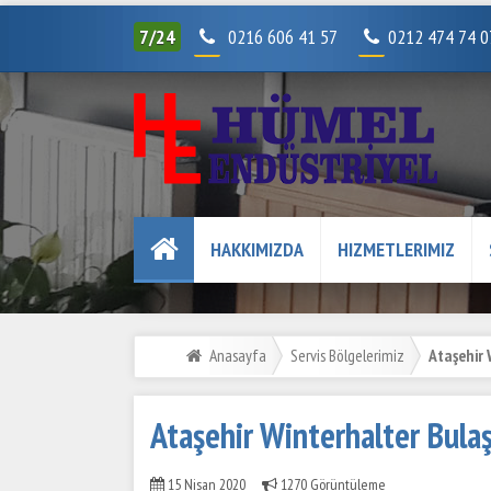
7/24
0216 606 41 57
0212 474 74 
HAKKIMIZDA
HIZMETLERIMIZ
Anasayfa
Servis Bölgelerimiz
Ataşehir 
Ataşehir Winterhalter Bulaş
15 Nisan 2020
1270 Görüntüleme