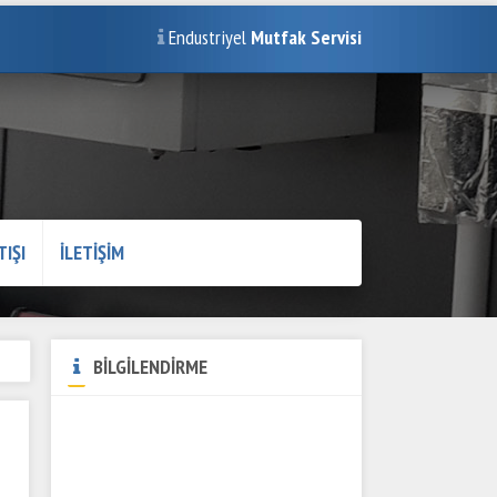
Endustriyel
Mutfak Servisi
TIŞI
İLETİŞİM
BİLGİLENDİRME