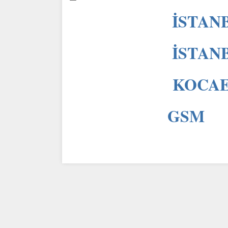
İSTANB
İSTANB
KOCAEL
GSM 0