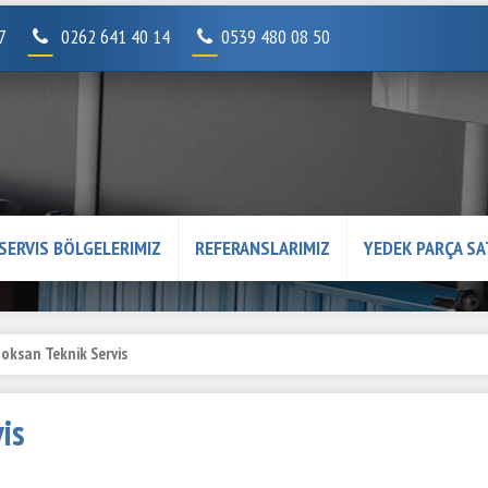
07
0262 641 40 14
0539 480 08 50
SERVIS BÖLGELERIMIZ
REFERANSLARIMIZ
YEDEK PARÇA SA
oksan Teknik Servis
is