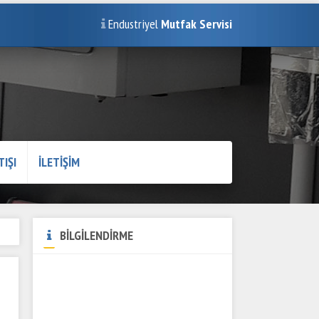
Endustriyel
Mutfak Servisi
TIŞI
İLETİŞİM
BİLGİLENDİRME