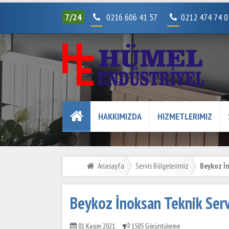
7/24
0216 606 41 57
0212 474 74 
HAKKIMIZDA
HIZMETLERIMIZ
Anasayfa
Servis Bölgelerimiz
Beykoz İn
Beykoz İnoksan Teknik Serv
01 Kasım 2021
1505 Görüntüleme