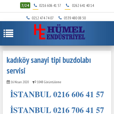
7/24
0216 606 41 57
0262 641 40 14
0212 474 74 07
0539 480 08 50
kadıköy sanayi tipi buzdolabı
servisi
16 Nisan 2020
1048 Görüntüleme
İSTANBUL 0216 606 41 57
İSTANBUL 0216 706 41 57