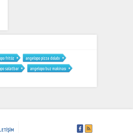
po fritöz
angelopo pizza dolabı
po salatbar
angelopo buz makinası
LETİŞİM