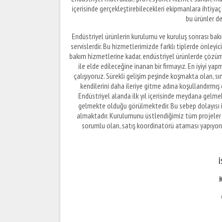
içerisinde gerçekleştirebilecekleri ekipmanlara ihtiyaç
bu ürünler de
Endüstriyel ürünlerin kurulumu ve kuruluş sonrası bakım
servislerdir. Bu hizmetlerimizde farklı tiplerde önleyi
bakım hizmetlerine kadar, endüstriyel ürünlerde çözüm ü
ile elde edileceğine inanan bir firmayız. En iyiyi 
çalışıyoruz. Sürekli gelişim peşinde koşmakta olan, sın
kendilerini daha ileriye gitme adına koşullandırmış 
Endüstriyel alanda ilk yıl içerisinde meydana gelme
gelmekte olduğu görülmektedir. Bu sebep dolayısı i
almaktadır. Kurulumunu üstlendiğimiz tüm projeler 
sorumlu olan, satış koordinatörü ataması yapıyor
İ