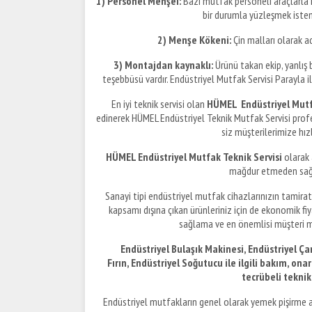
1) Personel Menşei:
Bazı mutfak personeli araçlarla n
bir durumla yüzleşmek istem
2) Menşe Kökeni:
Çin malları olarak a
3) Montajdan kaynaklı:
Ürünü takan ekip, yanlış bi
teşebbüsü vardır. Endüstriyel Mutfak Servisi Parayla il
En iyi teknik servisi olan
HÜMEL Endüstriyel Mutf
edinerek HÜMEL Endüstriyel Teknik Mutfak Servisi prof
siz müşterilerimize hızl
HÜMEL Endüstriyel Mutfak Teknik Servisi
olarak a
mağdur etmeden sağla
Sanayi tipi endüstriyel mutfak cihazlarınızın tamira
kapsamı dışına çıkan ürünleriniz için de ekonomik fi
sağlama ve en önemlisi müşteri m
Endüstriyel Bulaşık Makinesi, Endüstriyel Ça
Fırın, Endüstriyel Soğutucu ile ilgili bakım, ona
tecrübeli tekni
Endüstriyel mutfakların genel olarak yemek pişirme a