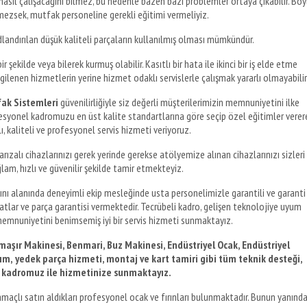
asıl çalışacağını bilmez, bu nedenle bazen bazı problemler ortaya çıkabilir. Böy
ezsek, mutfak personeline gerekli eğitimi vermeliyiz.
dlandırılan düşük kaliteli parçaların kullanılmış olması mümkündür.
r şekilde veya bilerek kurmuş olabilir. Kasıtlı bir hata ile ikinci bir iş elde etme
gilenen hizmetlerin yerine hizmet odaklı servislerle çalışmak yararlı olmayabilir
ak Sistemleri
güvenilirliğiyle siz değerli müşterilerimizin memnuniyetini ilke
esyonel kadromuzu en üst kalite standartlarına göre seçip özel eğitimler verer
ı, kaliteli ve profesyonel servis hizmeti veriyoruz.
rızalı cihazlarınızı gerek yerinde gerekse atölyemize alınan cihazlarınızı sizleri
m, hızlı ve güvenilir şekilde tamir etmekteyiz.
tını alanında deneyimli ekip mesleğinde usta personelimizle garantili ve garanti
yatlar ve parça garantisi vermektedir. Tecrübeli kadro, gelişen teknolojiye uyum
emnuniyetini benimsemiş iyi bir servis hizmeti sunmaktayız.
maşır Makinesi, Benmari, Buz Makinesi, Endüstriyel Ocak, Endüstriyel
rım,
yedek parça hizmeti, montaj ve kart tamiri gibi tüm teknik desteği,
k kadromuz ile hizmetinize sunmaktayız.
maçlı satın aldıkları profesyonel ocak ve fırınları bulunmaktadır. Bunun yanınd