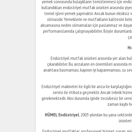
yemek sonrasında bulaşıkların temizlenmesi için endü
kullandıkları endüstriyel mutfak ürünleri arasında yiy
temel işlevi yemek yapmaktır. Ancak bunun eksiksiz ve 
olmasıdır. Yemeklerin ve mutfakların kalitesini beli
aksamasına neden olmamaları için paslanmaz ve dayanık
performanslarında çalışmayabilirler. Böyle durumlar
ça
Hı
Endüstriyel mutfak ürünleri arasında yer alan bul
çıkarabilirler. Bu arızaların en önemlileri arasında 
anahtara basmaması, kapının iyi kapanmaması, su seviye
Endüstriyel makineler ile ilgili bir arıza ile karşıla
servisi ile irtibata geçmektir. Ancak teknik hizm
gerekmektedir. Aksi durumda işinde tecrübesiz bir serv
zaman kaybı h
HÜMEL Endüstriyel
, 2003 yılından bu yana sektörde
ürünleri
Endüstriyel mutfaklar; profesyonel hizmet sunan, müşt