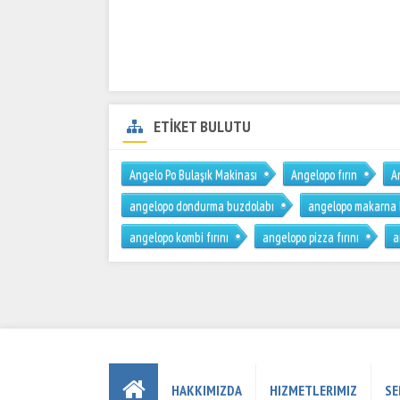
ETİKET BULUTU
Angelo Po Bulaşık Makinası
Angelopo fırın
A
angelopo dondurma buzdolabı
angelopo makarna
angelopo kombi fırını
angelopo pizza fırını
a
HAKKIMIZDA
HIZMETLERIMIZ
SE