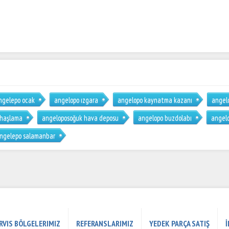
ngelepo ocak
angelopo ızgara
angelopo kaynatma kazanı
angelo
 haşlama
angeloposoğuk hava deposu
angelopo buzdolabı
angelo
ngelepo salamanbar
RVIS BÖLGELERIMIZ
REFERANSLARIMIZ
YEDEK PARÇA SATIŞ
İ