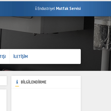
Endustriyel
Mutfak Servisi
TIŞI
İLETİŞİM
BİLGİLENDİRME