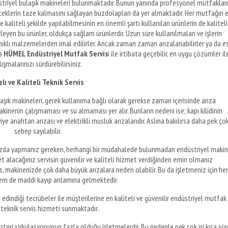
striyel bulaşık makineleri bulunmaktadır. Bunun yanında profesyonel mutfaklar
eceklerin taze kalmasını sağlayan buzdolapları da yer almaktadır. Her mutfağın 
kaliteli şekilde yapılabilmesinin en önemli şartı kullanılan ürünlerin de kaliteli
rleyen bu ürünler, oldukça sağlam ürünlerdir. Uzun süre kullanılmaları ve işlerin
lı malzemelerden imal edilirler. Ancak zaman zaman arızalanabilirler ya da es
da
HÜMEL Endüstriyel Mutfak Servis
i ile irtibata geçebilir, en uygu çözümler il
lışmalarınızı sürdürebilirsiniz.
zlı ve Kaliteli Teknik Servis
aşık makineleri, gerek kullanıma bağlı olarak gerekse zaman içerisinde arıza
makinenin çalışmaması ve su almaması yer alır. Bunların nedeni ise; kapı kilidinin
 anahtarı arızası ve elektrikli musluk arızalarıdır. Aslına bakılırsa daha pek ço
sebep sayılabilir.
ştığınızda yapmanız gereken, herhangi bir müdahalede bulunmadan endüstriyel maki
et alacağınız servisin güvenilir ve kaliteli hizmet verdiğinden emin olmanız
is, makinenizde çok daha büyük arızalara neden olabilir. Bu da işletmeniz için h
em de maddi kayıp anlamına gelmektedir.
 edindiği tecrübeler ile müşterilerine en kaliteli ve güvenilir endüstriyel mutfak
 teknik servis hizmeti sunmaktadır.
eri sirkülasyonunun fazla olduğu işletmelerdir. Bu nedenle pek çok işi kısa sür