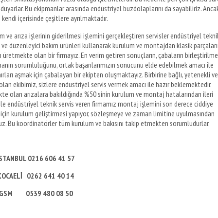
 duyarlar. Bu ekipmanlar arasında endüstriyel buzdolaplarını da sayabiliriz. Anca
 kendi içerisinde çeşitlere ayrılmaktadır.
 ve arıza işlerinin giderilmesi işlemini gerçekleştiren servisler endüstriyel tekni
ci ve düzenleyici bakım ürünleri kullanarak kurulum ve montajdan klasik parçaları
retmekte olan bir firmayız. En verim getiren sonuçların, çabaların birleştirilme
yapmanın sorumluluğunu, ortak başarılarımızın sonucunu elde edebilmek amacı ile
ırları aşmak için çabalayan bir ekipten oluşmaktayız. Birbirine bağlı, yetenekli ve
olan ekibimiz, sizlere endüstriyel servis vermek amacı ile hazır beklemektedir.
kte olan arızalara bakıldığında %50 sinin kurulum ve montaj hatalarından ileri
le endüstriyel teknik servis veren firmamız montaj işlemini son derece ciddiye
için kurulum geliştirmesi yapıyor, sözleşmeye ve zaman limitine uyulmasından
uz. Bu koordinatörler tüm kurulum ve bakısını takip etmekten sorumludurlar.
STANBUL 0216 606 41 57
KOCAELİ 0262 641 40 14
GSM 0539 480 08 50