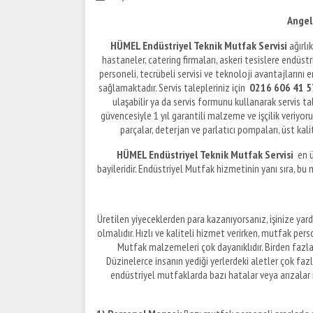
Angelo
HÜMEL Endüstriyel Teknik Mutfak Servisi
ağırlı
hastaneler, catering firmaları, askeri tesislere endüs
personeli, tecrübeli servisi ve teknoloji avantajların
sağlamaktadır. Servis talepleriniz için
0216 606 41 57
ulaşabilir ya da servis formunu kullanarak servis t
güvencesiyle 1 yıl garantili malzeme ve işçilik veriyor
parçalar, deterjan ve parlatıcı pompaları, üst kali
HÜMEL Endüstriyel Teknik Mutfak Servisi
en ü
bayileridir. Endüstriyel Mutfak hizmetinin yanı sıra, bu 
Üretilen yiyeceklerden para kazanıyorsanız, işinize yard
olmalıdır. Hızlı ve kaliteli hizmet verirken, mutfak per
Mutfak malzemeleri çok dayanıklıdır. Birden fazla 
Düzinelerce insanın yediği yerlerdeki aletler çok fazla
endüstriyel mutfaklarda bazı hatalar veya arızalar 