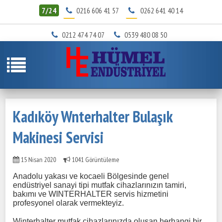
7/24
0216 606 41 57
0262 641 40 14
0212 474 74 07
0539 480 08 50
Kadıköy Wnterhalter Bulaşık
Makinesi Servisi
15 Nisan 2020
1041 Görüntüleme
Anadolu yakası ve kocaeli Bölgesinde genel
endüstriyel sanayi tipi mutfak cihazlarınızın tamiri,
bakımı ve WINTERHALTER servis hizmetini
profesyonel olarak vermekteyiz.
Winterhalter mutfak cihazlarınızda oluşan herhangi bir