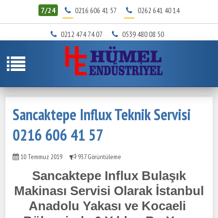
7/24
0216 606 41 57
0262 641 40 14
0212 474 74 07
0539 480 08 50
Sancaktepe Influx Teknik Servisi
0216 606 41 57
10 Temmuz 2019
937 Görüntüleme
Sancaktepe Influx Bulaşık
Makinası Servisi Olarak İstanbul
Anadolu Yakası ve Kocaeli