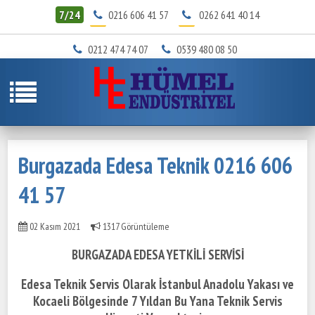
7/24
0216 606 41 57
0262 641 40 14
0212 474 74 07
0539 480 08 50
Burgazada Edesa Teknik 0216 606
41 57
02 Kasım 2021
1317 Görüntüleme
BURGAZADA EDESA YETKİLİ SERVİSİ
Edesa Teknik Servis Olarak İstanbul Anadolu Yakası ve
Kocaeli Bölgesinde
7 Yıldan Bu Yana Teknik Servis