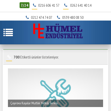
7/24
0216 606 41 57
0262 641 40 14
0212 474 74 07
0539 480 08 50
700
Etiketli ürünler listeleniyor.
Çayırova Kayalar Mutfak Yetkili Servisi..