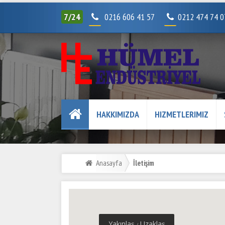
7/24
0216 606 41 57
0212 474 74 
HAKKIMIZDA
HIZMETLERIMIZ
Anasayfa
İletişim
Yakınlaş
Uzaklaş
/