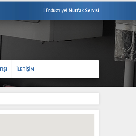
Endustriyel
Mutfak Servisi
TIŞI
İLETİŞİM