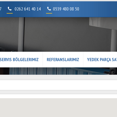
07
0262 641 40 14
0539 480 08 50
SERVIS BÖLGELERIMIZ
REFERANSLARIMIZ
YEDEK PARÇA SA