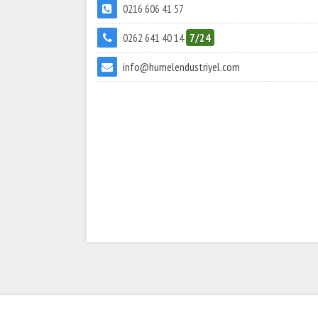
0216 606 41 57
0262 641 40 14
7/24
info@humelendustriyel.com