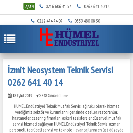
7/24
0216 606 41 57
0262 641 40 14
0212 474 74 07
0539 480 08 50
İzmit Neosystem Teknik Servisi
0262 641 40 14
18 Eylül 2019
848 Görüntüleme
HÜMEL Endüstriyel Teknik Mutfak Servisi ağırlıklı olarak hizmet
verdiğimiz sektör ve kurumların içerisinde oteller, restoranlar,
hastaneler, catering firmaları, askeri tesislere endüstriyel mutfak
servisi hizmeti sağlayan HÜMEL Endüstriyel Teknik Servis, uzman
personeli, tecrübeli servisi ve teknoloji avantajlarını en üst düzeyde