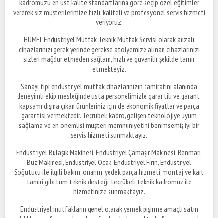
kadromuzu en üst kalite standartlarına göre seçip özel eğitimler
vererek siz müşterilerimize hızlı, kaliteli ve profesyonel servis hizmeti
veriyoruz.
HÜMEL Endüstriyel Mutfak Teknik Mutfak Servisi olarak arızalı
cihazlarınızı gerek yerinde gerekse atölyemize alınan cihazlarınızı
sizleri mağdur etmeden sağlam, hızlı ve güvenilir şekilde tamir
etmekteyiz.
Sanayi tipi endüstriyel mutfak cihazlarınızın tamiratını alanında
deneyimli ekip mesleğinde usta personelimizle garantili ve garanti
kapsamı dışına çıkan ürünleriniz için de ekonomik fiyatlar ve parça
garantisi vermektedir. Tecrübeli kadro, gelişen teknolojiye uyum
sağlama ve en önemlisi müşteri memnuniyetini benimsemiş iyi bir
servis hizmeti sunmaktayız.
Endüstriyel Bulaşık Makinesi, Endüstriyel Çamaşır Makinesi, Benmari,
Buz Makinesi, Endüstriyel Ocak, Endüstriyel Fırın, Endüstriyel
Soğutucu ile ilgili bakım, onarım, yedek parça hizmeti, montaj ve kart
tamiri gibi tüm teknik desteği, tecrübeli teknik kadromuz ile
hizmetinize sunmaktayız.
Endüstriyel mutfakların genel olarak yemek pişirme amaçlı satın