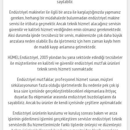
sayılabilir.
Endüstriyel makineler ile ilgili bir arıza ile karşılaştığınızda yapmanız
gereken, herhangi bir müdahalede bulunmadan endüstriyel makine
servisi ile irtibata geçmektir. Ancak teknik hizmet alacağınız servisin
güvenilir ve kaliteli hizmet verdiğinden emin olmanız gerekmektedir.
Aksi durumda işinde tecrübesiz bir servis, makinenizde çok daha büyük
arızalara neden olabilir. Bu da işletmeniz için hem zaman kaybı hem
de maddi kayıp anlamına gelmektedir.
HÜMEL Endüstriyel, 2003 yılından bu yana sektörde edindiği tecrübeler
ile müşterilerine en kaliteli ve güvenilir endüstriyel mutfak ürünleri
teknik servis hizmeti sunmaktadır.
Endüstriyel mutfaklar; profesyonel hizmet sunan, müşteri
sirkülasyonunun fazla olduğu işletmelerdir. Bu nedenle pek çok işi
kısa süre içerisinde gerçekleştirebilecekleri ekipmanlara ihtiyaç
duyarlar. Bu ekipmanlar arasında endüstriyel buzdolaplarını da
sayabiliriz. Ancak bu ürünler de kendi içerisinde çeşitlere ayrılmaktadır.
Endüstriyel ürünlerin kurulumu ve kuruluş sonrası bakım ve arıza
işlerinin giderilmesi işlemini gerçekleştiren servisler endüstriyel teknik
servislerdir. Bu hizmetlerimizde farklı tiplerde önleyici ve düzenleyici