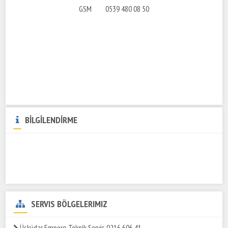
GSM 0539 480 08 50
BİLGİLENDİRME
SERVIS BÖLGELERIMIZ
Üsküdar Empero Teknik Servis 0216 606 41..