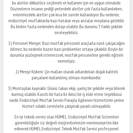
bu aletler dikkatlice seçilmeli ve kullanım için en uygun olmalıdır.
Düzinelerce insanın yediği yerlerdeki aletler çok fazla kullanılırken,
evlerimizdeki aletler çok kısa bir sürede kullanılıyor. Bu nedenle,
endüstriyel mutfaklarda bazı hatalar veya arızalar meydana gelebilir.
Bu birden fazla nedenden dolayı olabilir. Bu durumu 3 farklı şekilde
inceleyebiliriz.
1) Personel Menşei: Bazı mutfak personeli araçlarla nasıl çalışacağını
bilmez, bu nedenle bazen bazı problemler ortaya çıkabilir. Böyle bir
durumla yüzleşmek istemezsek, mutfak personeline gerekli eğitimi
vermeliyiz.
2) Menşe Kökeni: Çin malları olarak adlandırılan düşük kaliteli
parçaların kullanılmış olması mümkündür.
3) Montajdan kaynaklı: Ürünü takan ekip, yanlış bir şekilde veya bilerek
kurmuş olabilir. Kasıtlı bir hata ile ikinci bir iş elde etme teşebbüsü
vardır. Endüstriyel Mutfak Servisi Parayla ilgilenen hizmetlerin yerine
hizmet odaklı servislerle çalışmak yararlı olmayabilir.
En iyi teknik servisi olan HÜMEL Endüstriyel Mutfak Sistemleri
güvenilirliğiyle siz değerli müşterilerimizin memnuniyetini ilke
edinerek HÜMEL Endüstriyel Teknik Mutfak Servisi profesyonel