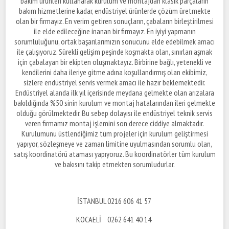
bakım ürünleri kullanarak kurulum ve montajdan klasik parçaların
bakım hizmetlerine kadar, endüstriyel ürünlerde çözüm üretmekte
olan bir firmayız. En verim getiren sonuçların, çabaların birleştirilmesi
ile elde edileceğine inanan bir firmayız. En iyiyi yapmanın
sorumluluğunu, ortak başarılarımızın sonucunu elde edebilmek amacı
ile çalışıyoruz. Sürekli gelişim peşinde koşmakta olan, sınırları aşmak
için çabalayan bir ekipten oluşmaktayız. Birbirine bağlı, yetenekli ve
kendilerini daha ileriye gitme adına koşullandırmış olan ekibimiz,
sizlere endüstriyel servis vermek amacı ile hazır beklemektedir.
Endüstriyel alanda ilk yıl içerisinde meydana gelmekte olan arızalara
bakıldığında %50 sinin kurulum ve montaj hatalarından ileri gelmekte
olduğu görülmektedir. Bu sebep dolayısı ile endüstriyel teknik servis
veren firmamız montaj işlemini son derece ciddiye almaktadır.
Kurulumunu üstlendiğimiz tüm projeler için kurulum geliştirmesi
yapıyor, sözleşmeye ve zaman limitine uyulmasından sorumlu olan,
satış koordinatörü ataması yapıyoruz. Bu koordinatörler tüm kurulum
ve bakısını takip etmekten sorumludurlar.
İSTANBUL 0216 606 41 57
KOCAELİ 0262 641 40 14