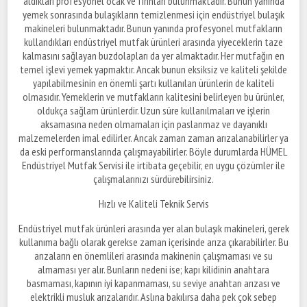
aldıkları profesyonel ocak ve fırınları bulunmaktadır. Bunun yanında
yemek sonrasında bulaşıkların temizlenmesi için endüstriyel bulaşık
makineleri bulunmaktadır. Bunun yanında profesyonel mutfakların
kullandıkları endüstriyel mutfak ürünleri arasında yiyeceklerin taze
kalmasını sağlayan buzdolapları da yer almaktadır. Her mutfağın en
temel işlevi yemek yapmaktır. Ancak bunun eksiksiz ve kaliteli şekilde
yapılabilmesinin en önemli şartı kullanılan ürünlerin de kaliteli
olmasıdır. Yemeklerin ve mutfakların kalitesini belirleyen bu ürünler,
oldukça sağlam ürünlerdir. Uzun süre kullanılmaları ve işlerin
aksamasına neden olmamaları için paslanmaz ve dayanıklı
malzemelerden imal edilirler. Ancak zaman zaman arızalanabilirler ya
da eski performanslarında çalışmayabilirler. Böyle durumlarda HÜMEL
Endüstriyel Mutfak Servisi ile irtibata geçebilir, en uygu çözümler ile
çalışmalarınızı sürdürebilirsiniz.
Hızlı ve Kaliteli Teknik Servis
Endüstriyel mutfak ürünleri arasında yer alan bulaşık makineleri, gerek
kullanıma bağlı olarak gerekse zaman içerisinde arıza çıkarabilirler. Bu
arızaların en önemlileri arasında makinenin çalışmaması ve su
almaması yer alır. Bunların nedeni ise; kapı kilidinin anahtara
basmaması, kapının iyi kapanmaması, su seviye anahtarı arızası ve
elektrikli musluk arızalarıdır. Aslına bakılırsa daha pek çok sebep