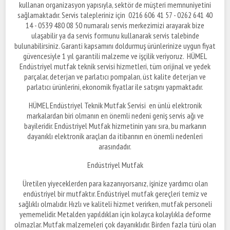
kullanan organizasyon yapısıyla, sektör de müşteri memnuniyetini
sağlamaktadır. Servis talepleriniz için 0216 606 41 57 - 0262 641 40
14 - 0539 480 08 50 numaralı servis merkezimizi arayarak bize
ulaşabilir ya da servis formunu kullanarak servis talebinde
bulunabilirsiniz. Garanti kapsamını doldurmuş ürünlerinize uygun fiyat
güvencesiyle 1 yıl garantili malzeme ve işçilik veriyoruz. HÜMEL
Endüstriyel mutfak teknik servisi hizmetleri, tüm orijinal ve yedek
parçalar, deterjan ve parlatıcı pompaları, üst kalite deterjan ve
parlatıcı ürünlerini, ekonomik fiyatlar ile satışını yapmaktadır.
HÜMEL Endüstriyel Teknik Mutfak Servisi en ünlü elektronik
markalardan biri olmanın en önemli nedeni geniş servis ağı ve
bayileridir. Endüstriyel Mutfak hizmetinin yanı sıra, bu markanın
dayanıklı elektronik araçları da itibarının en önemli nedenleri
arasındadır.
Endüstriyel Mutfak
Üretilen yiyeceklerden para kazanıyorsanız, işinize yardımcı olan
endüstriyel bir mutfaktır. Endüstriyel mutfak gereçleri temiz ve
sağlıklı olmalıdır. Hızlı ve kaliteli hizmet verirken, mutfak personeli
yememelidir. Metalden yapıldıkları için kolayca kolaylıkla deforme
olmazlar. Mutfak malzemeleri çok dayanıklıdır. Birden fazla türü olan