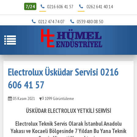
7/24
0216 606 41 57
0262 641 40 14
0212 474 74 07
0539 480 08 50
Electrolux Üsküdar Servisi 0216
606 41 57
05 Kasım 2021
1099 Görüntüleme
ÜSKÜDAR ELECTROLUX YETKİLİ SERVİSİ
Electrolux Teknik Servis Olarak İstanbul Anadolu
Yakası ve Kocaeli Bölgesinde
7 Yıldan Bu Yana Teknik