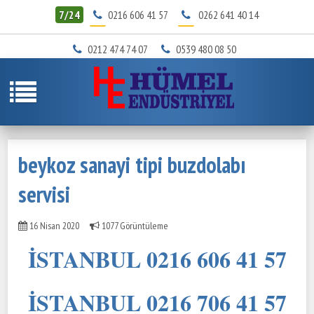
7/24
0216 606 41 57
0262 641 40 14
0212 474 74 07
0539 480 08 50
beykoz sanayi tipi buzdolabı
servisi
16 Nisan 2020
1077 Görüntüleme
İSTANBUL 0216 606 41 57
İSTANBUL 0216 706 41 57