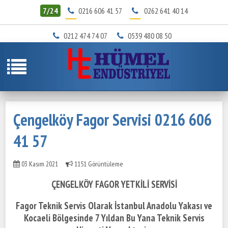
7/24
0216 606 41 57
0262 641 40 14
0212 474 74 07
0539 480 08 50
Çengelköy Fagor Servisi 0216 606
41 57
03 Kasım 2021
1151 Görüntüleme
ÇENGELKÖY FAGOR YETKİLİ SERVİSİ
Fagor Teknik Servis Olarak İstanbul Anadolu Yakası ve
Kocaeli Bölgesinde
7 Yıldan Bu Yana Teknik Servis