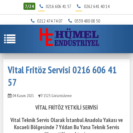
7/24
0216 606 41 57
0262 641 40 14
0212 474 74 07
0539 480 08 50
Vital Fritöz Servisi 0216 606 41
57
04 Kasım 2021
1325 Görüntüleme
VİTAL FRİTÖZ YETKİLİ SERVİSİ
Vital Teknik Servis Olarak İstanbul Anadolu Yakası ve
Kocaeli Bölgesinde
7 Yıldan Bu Yana Teknik Servis