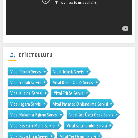
ETİKET BULUTU
Vital Teknik Servisi
Vital Teknik Servisi
Vital Yetkili Servisi
Vital Döner Ocağı Servisi
Vital Kuzine Servisi
Vital Fritöz Servisi
Vital ızgara Servisi
Vital Patates Dinlendirme Servisi
Vital Makarna Pişirme Servisi
Vital Set Üstü Ocak Servis
Vital Sos Bain-Marie Servisi
Vital Salamander Servisi
Vital Pizza Fırını Servisi
Vital Yer Ocağı Servisi