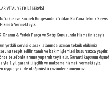
AR VİTAL YETKİLİ SERVİSİ
olu Yakası ve Kocaeli Bölgesinde
7 Yıldan Bu Yana Teknik Servis
Hizmeti Vermekteyiz.
 & Onarım & Yedek Parça ve Satış Konusunda Hizmetinizdeyiz.
ın yetkili servisi olarak; alanında uzman teknik ekibimiz
orunu tespit edilir, tamir ve bakım işlemleri kusursuzca yapılır.
önce telefonla arama yaparak teyit alır. Garanti kapsamı dışın
iyle 1 yıl garantili işçilik ve malzeme hizmeti vermekteyiz.
e en uygun şekilde olağanüstü çözümler sunuyoruz.