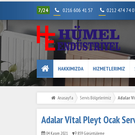
7/24
0216 606 41 57
0212 474 74 
HAKKIMIZDA
HIZMETLERIMIZ
Anasayfa
Servis Bölgelerimiz
Adalar Vi
Adalar Vital Pleyt Ocak Se
04 Kasım 2021
859 Görüntüleme