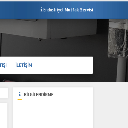
Endustriyel
Mutfak Servisi
TIŞI
İLETİŞİM
BİLGİLENDİRME