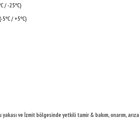
C / -25ºC)
(-5ºC / +5ºC)
yakası ve İzmit bölgesinde yetkili tamir & bakım, onarım, arıza