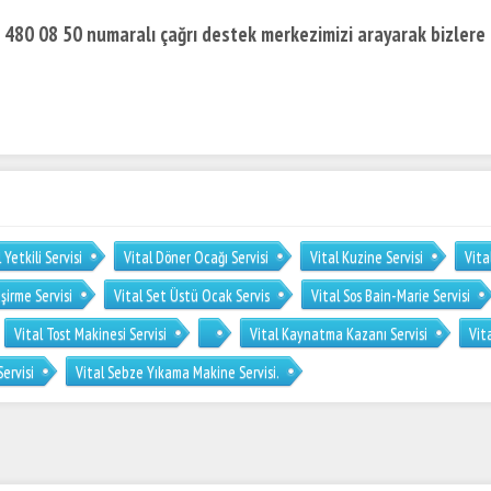
) 480 08 50 numaralı çağrı destek merkezimizi arayarak bizlere
 Yetkili Servisi
Vital Döner Ocağı Servisi
Vital Kuzine Servisi
Vita
şirme Servisi
Vital Set Üstü Ocak Servis
Vital Sos Bain-Marie Servisi
Vital Tost Makinesi Servisi
Vital Kaynatma Kazanı Servisi
Vit
Servisi
Vital Sebze Yıkama Makine Servisi.