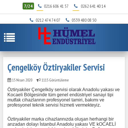
7/24
0216 606 41 57
0262 641 40 14
0212 474 74 07
0539 480 08 50
Çengelköy Öztiryakiler Servisi
15 Nisan 2020
1115 Görüntüleme
Öztiryakiler Çengelköy servisi olarak Anadolu yakası ve
Kocaeli Bölgesinde tüm genel endüstriyel sanayi tipi
mutfak cihazlarının profesyonel tamiri, bakımı ve
profesyonel teknik servisi hizmeti vermekteyiz.
Öztiryakiler marka cihazlarınızda oluşan herhangi bir
arızadan dolayı İstanbul Anadolu yakası VE kOCAELİ