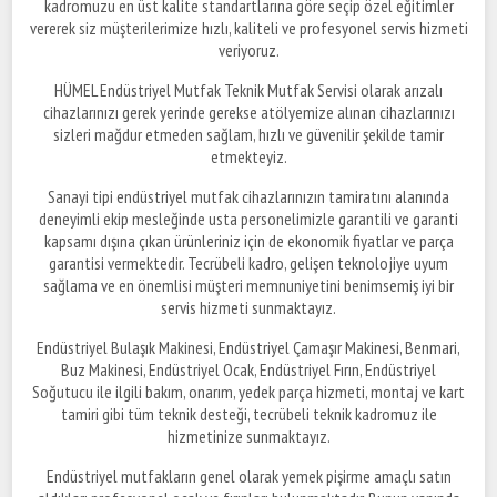
kadromuzu en üst kalite standartlarına göre seçip özel eğitimler
vererek siz müşterilerimize hızlı, kaliteli ve profesyonel servis hizmeti
veriyoruz.
HÜMEL Endüstriyel Mutfak Teknik Mutfak Servisi olarak arızalı
cihazlarınızı gerek yerinde gerekse atölyemize alınan cihazlarınızı
sizleri mağdur etmeden sağlam, hızlı ve güvenilir şekilde tamir
etmekteyiz.
Sanayi tipi endüstriyel mutfak cihazlarınızın tamiratını alanında
deneyimli ekip mesleğinde usta personelimizle garantili ve garanti
kapsamı dışına çıkan ürünleriniz için de ekonomik fiyatlar ve parça
garantisi vermektedir. Tecrübeli kadro, gelişen teknolojiye uyum
sağlama ve en önemlisi müşteri memnuniyetini benimsemiş iyi bir
servis hizmeti sunmaktayız.
Endüstriyel Bulaşık Makinesi, Endüstriyel Çamaşır Makinesi, Benmari,
Buz Makinesi, Endüstriyel Ocak, Endüstriyel Fırın, Endüstriyel
Soğutucu ile ilgili bakım, onarım, yedek parça hizmeti, montaj ve kart
tamiri gibi tüm teknik desteği, tecrübeli teknik kadromuz ile
hizmetinize sunmaktayız.
Endüstriyel mutfakların genel olarak yemek pişirme amaçlı satın