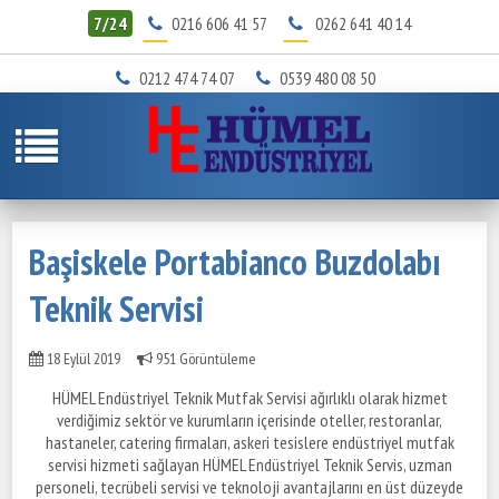
7/24
0216 606 41 57
0262 641 40 14
0212 474 74 07
0539 480 08 50
Başiskele Portabianco Buzdolabı
Teknik Servisi
18 Eylül 2019
951 Görüntüleme
HÜMEL Endüstriyel Teknik Mutfak Servisi ağırlıklı olarak hizmet
verdiğimiz sektör ve kurumların içerisinde oteller, restoranlar,
hastaneler, catering firmaları, askeri tesislere endüstriyel mutfak
servisi hizmeti sağlayan HÜMEL Endüstriyel Teknik Servis, uzman
personeli, tecrübeli servisi ve teknoloji avantajlarını en üst düzeyde