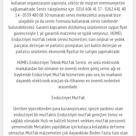
kullanan organizasyon yapısıyla, sektör de müşteri memnuniyetini
sağlamaktadır. Servis talepleriniz için 0216 606 41 57 - 0262 641 40
14 - 0539 480 08 50 numaralı servis merkezimizi arayarak bize
ulaşabilir ya da servis formunu kullanarak servis talebinde
bulunabilirsiniz. Garanti kapsamını doldurmuş ürünlerinize uygun fiyat
güvencesiyle 1 yıl garantili malzeme ve işçilik veriyoruz. HÜMEL
Endüstriyel mutfak teknik servisi hizmetleri, tüm orijinal ve yedek
parçalar, deterjan ve parlatıcı pompaları, üst kalite deterjan ve
parlatıcı ürünlerini, ekonomik fiyatlar ile satışını yapmaktadır.
HÜMEL Endüstriyel Teknik Mutfak Servisi en ünlü elektronik
markalardan biri olmanın en önemli nedeni geniş servis ağı ve
bayileridir. Endüstriyel Mutfak hizmetinin yanı sıra, bu markanın
dayanıklı elektronik araçları da itibarının en önemli nedenleri
arasındadır.
Endüstriyel Mutfak
Üretilen yiyeceklerden para kazanıyorsanız, işinize yardımcı olan
endüstriyel bir mutfaktır. Endüstriyel mutfak gereçleri temiz ve
sağlıklı olmalıdır. Hızlı ve kaliteli hizmet verirken, mutfak personeli
yememelidir. Metalden yapıldıkları için kolayca kolaylıkla deforme
olmazlar. Mutfak malzemeleri çok dayanıklıdır. Birden fazla türü olan