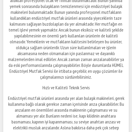
aldıkları profesyonel ocak ve fırınları bulunmaktadır. Bunun yanında
yemek sonrasında bulaşıkların temizlenmesi için endüstriyel bulaşık
makineleri bulunmaktadır. Bunun yanında profesyonel mutfakların
kullandıkları endüstriyel mutfak ürünleri arasında yiyeceklerin taze
kalmasını sağlayan buzdolapları da yer almaktadır. Her mutfağın en
temel işlevi yemek yapmaktır. Ancak bunun eksiksiz ve kaliteli şekilde
yapılabilmesinin en önemli şartı kullanılan ürünlerin de kaliteli
olmasıdır. Yemeklerin ve mutfakların kalitesini belirleyen bu ürünler,
oldukça sağlam ürünlerdir. Uzun süre kullanılmaları ve işlerin
aksamasına neden olmamaları için paslanmaz ve dayanıklı
malzemelerden imal edilirler. Ancak zaman zaman arızalanabilirler ya
da eski performanslarında çalışmayabilirler. Böyle durumlarda HÜMEL
Endüstriyel Mutfak Servisi ile irtibata geçebilir, en uygu çözümler ile
çalışmalarınızı sürdürebilirsiniz.
Hızlı ve Kaliteli Teknik Servis
Endüstriyel mutfak ürünleri arasında yer alan bulaşık makineleri, gerek
kullanıma bağlı olarak gerekse zaman içerisinde arıza çıkarabilirler. Bu
arızaların en önemlileri arasında makinenin çalışmaması ve su
almaması yer alır. Bunların nedeni ise; kapı kilidinin anahtara
basmaması, kapının iyi kapanmaması, su seviye anahtarı arızası ve
elektrikli musluk arızalarıdır. Aslına bakılırsa daha pek çok sebep