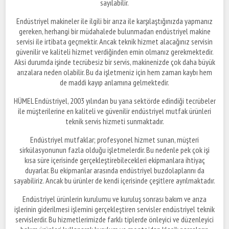
sayılabilir.
Endüstriyel makineler ile ilgili bir arıza ile karşılaştığınızda yapmanız
gereken, herhangi bir müdahalede bulunmadan endüstriyel makine
servisi ile irtibata geçmektir. Ancak teknik hizmet alacağınız servisin
güvenilir ve kaliteli hizmet verdiğinden emin olmanız gerekmektedir.
Aksi durumda işinde tecrübesiz bir servis, makinenizde çok daha büyük
arızalara neden olabilir. Bu da işletmeniz için hem zaman kaybı hem
de maddi kayıp anlamına gelmektedir.
HÜMEL Endüstriyel, 2003 yılından bu yana sektörde edindiği tecrübeler
ile müşterilerine en kaliteli ve güvenilir endüstriyel mutfak ürünleri
teknik servis hizmeti sunmaktadır.
Endüstriyel mutfaklar; profesyonel hizmet sunan, müşteri
sirkülasyonunun fazla olduğu işletmelerdir. Bu nedenle pek çok işi
kısa süre içerisinde gerçekleştirebilecekleri ekipmanlara ihtiyaç
duyarlar. Bu ekipmanlar arasında endüstriyel buzdolaplarını da
sayabiliriz. Ancak bu ürünler de kendi içerisinde çeşitlere ayrılmaktadır.
Endüstriyel ürünlerin kurulumu ve kuruluş sonrası bakım ve arıza
işlerinin giderilmesi işlemini gerçekleştiren servisler endüstriyel teknik
servislerdir. Bu hizmetlerimizde farklı tiplerde önleyici ve düzenleyici