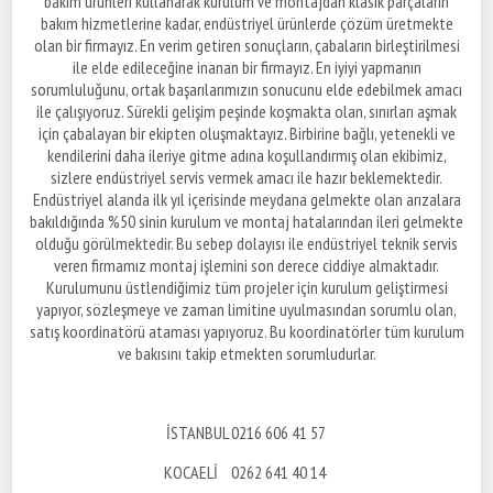
bakım ürünleri kullanarak kurulum ve montajdan klasik parçaların
bakım hizmetlerine kadar, endüstriyel ürünlerde çözüm üretmekte
olan bir firmayız. En verim getiren sonuçların, çabaların birleştirilmesi
ile elde edileceğine inanan bir firmayız. En iyiyi yapmanın
sorumluluğunu, ortak başarılarımızın sonucunu elde edebilmek amacı
ile çalışıyoruz. Sürekli gelişim peşinde koşmakta olan, sınırları aşmak
için çabalayan bir ekipten oluşmaktayız. Birbirine bağlı, yetenekli ve
kendilerini daha ileriye gitme adına koşullandırmış olan ekibimiz,
sizlere endüstriyel servis vermek amacı ile hazır beklemektedir.
Endüstriyel alanda ilk yıl içerisinde meydana gelmekte olan arızalara
bakıldığında %50 sinin kurulum ve montaj hatalarından ileri gelmekte
olduğu görülmektedir. Bu sebep dolayısı ile endüstriyel teknik servis
veren firmamız montaj işlemini son derece ciddiye almaktadır.
Kurulumunu üstlendiğimiz tüm projeler için kurulum geliştirmesi
yapıyor, sözleşmeye ve zaman limitine uyulmasından sorumlu olan,
satış koordinatörü ataması yapıyoruz. Bu koordinatörler tüm kurulum
ve bakısını takip etmekten sorumludurlar.
İSTANBUL 0216 606 41 57
KOCAELİ 0262 641 40 14