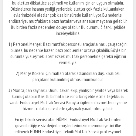
bu aletler dikkatlice seçilmeli ve kullanım için en uygun olmalıdır.
Düzinelerce insanın yediği yerlerdeki aletler çok fazla kullanılırken,
evlerimizdeki aletler çok kısa bir sürede kullanılıyor. Bu nedenle,
endüstriyel mutfaklarda bazı hatalar veya arızalar meydana gelebilir.
Bu birden fazla nedenden dolayı olabilir. Bu durumu 3 farklı şekilde
inceleyebiliriz.
1) Personel Menşei: Bazı mutfak personeli araçlarla nasıl çalışacağını
bilmez, bu nedenle bazen bazı problemler ortaya çıkabilir. Böyle bir
durumla yüzleşmek istemezsek, mutfak personeline gerekli eğitimi
vermeliyiz.
2) Menşe Kökeni: Çin malları olarak adlandırılan düşük kaliteli
parçaların kullanılmış olması mümkündür.
3) Montajdan kaynaklı: Ürünü takan ekip, yanlış bir şekilde veya bilerek
kurmuş olabilir. Kasıtlı bir hata ile ikinci bir iş elde etme teşebbüsü
vardır. Endüstriyel Mutfak Servisi Parayla ilgilenen hizmetlerin yerine
hizmet odaklı servislerle çalışmak yararlı olmayabilir.
En iyi teknik servisi olan HÜMEL Endüstriyel Mutfak Sistemleri
güvenilirliğiyle siz değerli müşterilerimizin memnuniyetini ilke
edinerek HÜMEL Endüstriyel Teknik Mutfak Servisi profesyonel