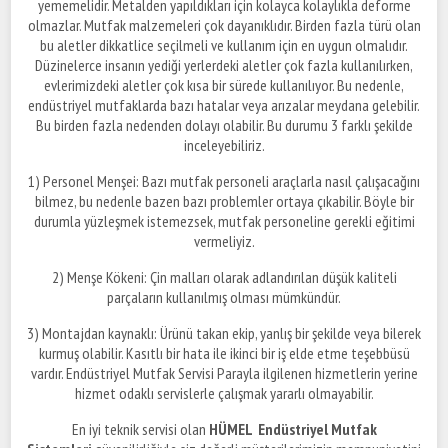
yememelidir. Metalden yapıldıkları için kolayca kolaylıkla deforme
olmazlar. Mutfak malzemeleri çok dayanıklıdır. Birden fazla türü olan
bu aletler dikkatlice seçilmeli ve kullanım için en uygun olmalıdır.
Düzinelerce insanın yediği yerlerdeki aletler çok fazla kullanılırken,
evlerimizdeki aletler çok kısa bir sürede kullanılıyor. Bu nedenle,
endüstriyel mutfaklarda bazı hatalar veya arızalar meydana gelebilir.
Bu birden fazla nedenden dolayı olabilir. Bu durumu 3 farklı şekilde
inceleyebiliriz.
1) Personel Menşei: Bazı mutfak personeli araçlarla nasıl çalışacağını
bilmez, bu nedenle bazen bazı problemler ortaya çıkabilir. Böyle bir
durumla yüzleşmek istemezsek, mutfak personeline gerekli eğitimi
vermeliyiz.
2) Menşe Kökeni: Çin malları olarak adlandırılan düşük kaliteli
parçaların kullanılmış olması mümkündür.
3) Montajdan kaynaklı: Ürünü takan ekip, yanlış bir şekilde veya bilerek
kurmuş olabilir. Kasıtlı bir hata ile ikinci bir iş elde etme teşebbüsü
vardır. Endüstriyel Mutfak Servisi Parayla ilgilenen hizmetlerin yerine
hizmet odaklı servislerle çalışmak yararlı olmayabilir.
En iyi teknik servisi olan
HÜMEL Endüstriyel Mutfak