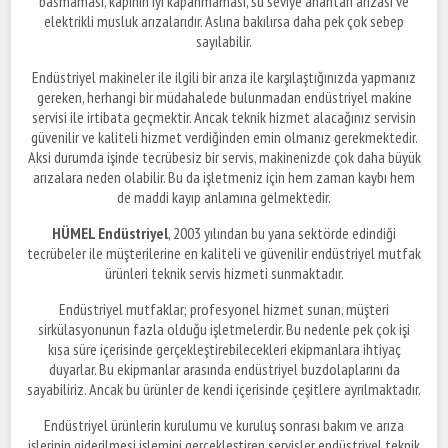
basmaması, kapının iyi kapanmaması, su seviye anahtarı arızası ve
elektrikli musluk arızalarıdır. Aslına bakılırsa daha pek çok sebep
sayılabilir.
Endüstriyel makineler ile ilgili bir arıza ile karşılaştığınızda yapmanız
gereken, herhangi bir müdahalede bulunmadan endüstriyel makine
servisi ile irtibata geçmektir. Ancak teknik hizmet alacağınız servisin
güvenilir ve kaliteli hizmet verdiğinden emin olmanız gerekmektedir.
Aksi durumda işinde tecrübesiz bir servis, makinenizde çok daha büyük
arızalara neden olabilir. Bu da işletmeniz için hem zaman kaybı hem
de maddi kayıp anlamına gelmektedir.
HÜMEL Endüstriyel
, 2003 yılından bu yana sektörde edindiği
tecrübeler ile müşterilerine en kaliteli ve güvenilir endüstriyel mutfak
ürünleri teknik servis hizmeti sunmaktadır.
Endüstriyel mutfaklar; profesyonel hizmet sunan, müşteri
sirkülasyonunun fazla olduğu işletmelerdir. Bu nedenle pek çok işi
kısa süre içerisinde gerçekleştirebilecekleri ekipmanlara ihtiyaç
duyarlar. Bu ekipmanlar arasında endüstriyel buzdolaplarını da
sayabiliriz. Ancak bu ürünler de kendi içerisinde çeşitlere ayrılmaktadır.
Endüstriyel ürünlerin kurulumu ve kuruluş sonrası bakım ve arıza
işlerinin giderilmesi işlemini gerçekleştiren servisler endüstriyel teknik