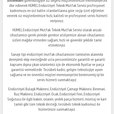
Sistemleri
güvenilirliğiyle siz değerli müşterilerimizin memnuniyetini
ilke edinerek HÜMEL Endüstriyel Teknik Mutfak Servisi profesyonel
kadromuzu en üst kalite standartlarına göre seçip özel eğitimler
vererek siz müşterilerimize hızlı, kaliteli ve profesyonel servis hizmeti
veriyoruz.
HÜMEL Endüstriyel Mutfak Teknik Mutfak Servisi olarak arızalı
cihazlarınızı gerek yerinde gerekse atölyemize alınan cihazlarınızı
sizleri mağdur etmeden sağlam, hızlı ve güvenilir şekilde tamir
etmekteyiz.
Sanayi tipi endüstriyel mutfak cihazlarınızın tamiratını alanında
deneyimli ekip mesleğinde usta personelimizle garantili ve garanti
kapsamı dışına çıkan ürünleriniz için de ekonomik fiyatlar ve parça
garantisi vermektedir. Tecrübeli kadro, gelişen teknolojiye uyum
sağlama ve en önemlisi müşteri memnuniyetini benimsemiş iyi bir
servis hizmeti sunmaktayız.
Endüstriyel Bulaşık Makinesi, Endüstriyel Çamaşır Makinesi, Benmari,
Buz Makinesi, Endüstriyel Ocak, Endüstriyel Fırın, Endüstriyel
Soğutucu ile ilgili bakım, onarım, yedek parça hizmeti, montaj ve kart
tamiri gibi tüm teknik desteği, tecrübeli teknik kadromuz ile
hizmetinize sunmaktayız.