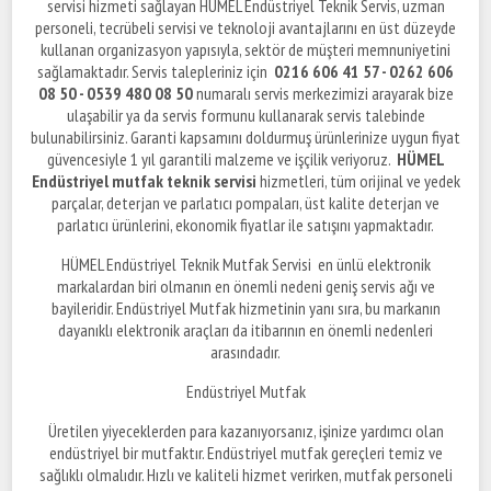
servisi hizmeti sağlayan HÜMEL Endüstriyel Teknik Servis, uzman
personeli, tecrübeli servisi ve teknoloji avantajlarını en üst düzeyde
kullanan organizasyon yapısıyla, sektör de müşteri memnuniyetini
sağlamaktadır. Servis talepleriniz için
0216 606 41 57 - 0262 606
08 50 - 0539 480 08 50
numaralı servis merkezimizi arayarak bize
ulaşabilir ya da servis formunu kullanarak servis talebinde
bulunabilirsiniz. Garanti kapsamını doldurmuş ürünlerinize uygun fiyat
güvencesiyle 1 yıl garantili malzeme ve işçilik veriyoruz.
HÜMEL
Endüstriyel mutfak teknik servisi
hizmetleri, tüm orijinal ve yedek
parçalar, deterjan ve parlatıcı pompaları, üst kalite deterjan ve
parlatıcı ürünlerini, ekonomik fiyatlar ile satışını yapmaktadır.
HÜMEL Endüstriyel Teknik Mutfak Servisi en ünlü elektronik
markalardan biri olmanın en önemli nedeni geniş servis ağı ve
bayileridir. Endüstriyel Mutfak hizmetinin yanı sıra, bu markanın
dayanıklı elektronik araçları da itibarının en önemli nedenleri
arasındadır.
Endüstriyel Mutfak
Üretilen yiyeceklerden para kazanıyorsanız, işinize yardımcı olan
endüstriyel bir mutfaktır. Endüstriyel mutfak gereçleri temiz ve
sağlıklı olmalıdır. Hızlı ve kaliteli hizmet verirken, mutfak personeli