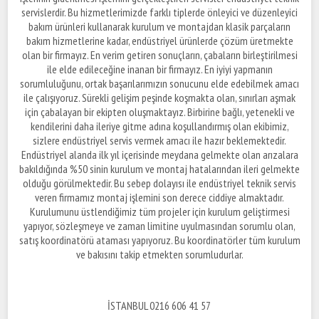
servislerdir. Bu hizmetlerimizde farklı tiplerde önleyici ve düzenleyici
bakım ürünleri kullanarak kurulum ve montajdan klasik parçaların
bakım hizmetlerine kadar, endüstriyel ürünlerde çözüm üretmekte
olan bir firmayız. En verim getiren sonuçların, çabaların birleştirilmesi
ile elde edileceğine inanan bir firmayız. En iyiyi yapmanın
sorumluluğunu, ortak başarılarımızın sonucunu elde edebilmek amacı
ile çalışıyoruz. Sürekli gelişim peşinde koşmakta olan, sınırları aşmak
için çabalayan bir ekipten oluşmaktayız. Birbirine bağlı, yetenekli ve
kendilerini daha ileriye gitme adına koşullandırmış olan ekibimiz,
sizlere endüstriyel servis vermek amacı ile hazır beklemektedir.
Endüstriyel alanda ilk yıl içerisinde meydana gelmekte olan arızalara
bakıldığında %50 sinin kurulum ve montaj hatalarından ileri gelmekte
olduğu görülmektedir. Bu sebep dolayısı ile endüstriyel teknik servis
veren firmamız montaj işlemini son derece ciddiye almaktadır.
Kurulumunu üstlendiğimiz tüm projeler için kurulum geliştirmesi
yapıyor, sözleşmeye ve zaman limitine uyulmasından sorumlu olan,
satış koordinatörü ataması yapıyoruz. Bu koordinatörler tüm kurulum
ve bakısını takip etmekten sorumludurlar.
İSTANBUL 0216 606 41 57