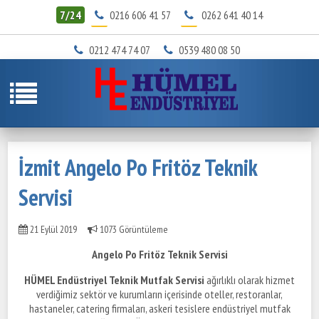
7/24
0216 606 41 57
0262 641 40 14
0212 474 74 07
0539 480 08 50
İzmit Angelo Po Fritöz Teknik
Servisi
21 Eylül 2019
1073 Görüntüleme
Angelo Po Fritöz Teknik Servisi
HÜMEL Endüstriyel Teknik Mutfak Servisi
ağırlıklı olarak hizmet
verdiğimiz sektör ve kurumların içerisinde oteller, restoranlar,
hastaneler, catering firmaları, askeri tesislere endüstriyel mutfak