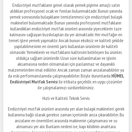
Endüstriyel mutfakların genel olarak yemek pişirme amaçlı satın
aldıkları profesyonel ocak ve fırınları bulunmaktadır. Bunun yanında
yemek sonrasında bulaşıkların temizlenmesi için endüstriyel bulaşık
makineleri bulunmaktadır. Bunun yanında profesyonel mutfakların
kullandıkları endüstriyel mutfak ürünleri arasında yiyeceklerin taze
kalmasını sağlayan buzdolapları da yer almaktadır. Her mutfağın en
temel işlevi yemek yapmaktır. Ancak bunun eksiksiz ve kaliteli şekilde
yapılabilmesinin en önemli şartı kullanılan ürünlerin de kaliteli
olmasıdır. Yemeklerin ve mutfakların kalitesini belirleyen bu ürünler,
oldukça sağlam ürünlerdir. Uzun süre kullanılmaları ve işlerin
aksamasına neden olmamaları için paslanmaz ve dayanıklı
malzemelerden imal edilirler. Ancak zaman zaman arızalanabilirler ya
da eski performanslarında çalışmayabilirler. Böyle durumlarda
HÜMEL
Endüstriyel Mutfak Servis
i ile irtibata geçebilir, en uygu çözümler
ile çalışmalarınızı sürdürebilirsiniz.
Hızlı ve Kaliteli Teknik Servis
Endüstriyel mutfak ürünleri arasında yer alan bulaşık makineleri, gerek
kullanıma bağlı olarak gerekse zaman içerisinde arıza çıkarabilirler. Bu
arızaların en önemlileri arasında makinenin çalışmaması ve su
almaması yer alır. Bunların nedeni ise; kapı kilidinin anahtara