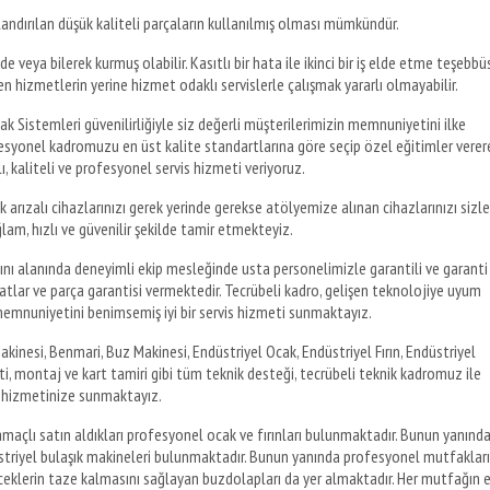
landırılan düşük kaliteli parçaların kullanılmış olması mümkündür.
e veya bilerek kurmuş olabilir. Kasıtlı bir hata ile ikinci bir iş elde etme teşebbü
nen hizmetlerin yerine hizmet odaklı servislerle çalışmak yararlı olmayabilir.
k Sistemleri güvenilirliğiyle siz değerli müşterilerimizin memnuniyetini ilke
esyonel kadromuzu en üst kalite standartlarına göre seçip özel eğitimler verer
ı, kaliteli ve profesyonel servis hizmeti veriyoruz.
rızalı cihazlarınızı gerek yerinde gerekse atölyemize alınan cihazlarınızı sizle
m, hızlı ve güvenilir şekilde tamir etmekteyiz.
tını alanında deneyimli ekip mesleğinde usta personelimizle garantili ve garanti
yatlar ve parça garantisi vermektedir. Tecrübeli kadro, gelişen teknolojiye uyum
emnuniyetini benimsemiş iyi bir servis hizmeti sunmaktayız.
kinesi, Benmari, Buz Makinesi, Endüstriyel Ocak, Endüstriyel Fırın, Endüstriyel
ti, montaj ve kart tamiri gibi tüm teknik desteği, tecrübeli teknik kadromuz ile
hizmetinize sunmaktayız.
maçlı satın aldıkları profesyonel ocak ve fırınları bulunmaktadır. Bunun yanınd
striyel bulaşık makineleri bulunmaktadır. Bunun yanında profesyonel mutfaklar
eceklerin taze kalmasını sağlayan buzdolapları da yer almaktadır. Her mutfağın 