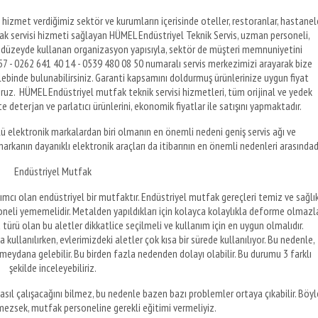
 hizmet verdiğimiz sektör ve kurumların içerisinde oteller, restoranlar, hastanele
tfak servisi hizmeti sağlayan HÜMEL Endüstriyel Teknik Servis, uzman personeli,
üst düzeyde kullanan organizasyon yapısıyla, sektör de müşteri memnuniyetini
 57 - 0262 641 40 14 - 0539 480 08 50 numaralı servis merkezimizi arayarak bize
alebinde bulunabilirsiniz. Garanti kapsamını doldurmuş ürünlerinize uygun fiyat
yoruz. HÜMEL Endüstriyel mutfak teknik servisi hizmetleri, tüm orijinal ve yedek
te deterjan ve parlatıcı ürünlerini, ekonomik fiyatlar ile satışını yapmaktadır.
 elektronik markalardan biri olmanın en önemli nedeni geniş servis ağı ve
markanın dayanıklı elektronik araçları da itibarının en önemli nedenleri arasındadı
Endüstriyel Mutfak
ımcı olan endüstriyel bir mutfaktır. Endüstriyel mutfak gereçleri temiz ve sağlık
soneli yememelidir. Metalden yapıldıkları için kolayca kolaylıkla deforme olmazla
türü olan bu aletler dikkatlice seçilmeli ve kullanım için en uygun olmalıdır.
 kullanılırken, evlerimizdeki aletler çok kısa bir sürede kullanılıyor. Bu nedenle,
meydana gelebilir. Bu birden fazla nedenden dolayı olabilir. Bu durumu 3 farklı
şekilde inceleyebiliriz.
sıl çalışacağını bilmez, bu nedenle bazen bazı problemler ortaya çıkabilir. Böyl
ezsek, mutfak personeline gerekli eğitimi vermeliyiz.