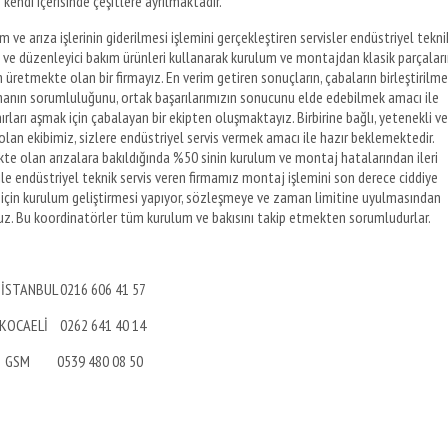
 kendi içerisinde çeşitlere ayrılmaktadır.
 ve arıza işlerinin giderilmesi işlemini gerçekleştiren servisler endüstriyel tekni
ci ve düzenleyici bakım ürünleri kullanarak kurulum ve montajdan klasik parçaları
retmekte olan bir firmayız. En verim getiren sonuçların, çabaların birleştirilme
yapmanın sorumluluğunu, ortak başarılarımızın sonucunu elde edebilmek amacı ile
ırları aşmak için çabalayan bir ekipten oluşmaktayız. Birbirine bağlı, yetenekli ve
olan ekibimiz, sizlere endüstriyel servis vermek amacı ile hazır beklemektedir.
kte olan arızalara bakıldığında %50 sinin kurulum ve montaj hatalarından ileri
le endüstriyel teknik servis veren firmamız montaj işlemini son derece ciddiye
için kurulum geliştirmesi yapıyor, sözleşmeye ve zaman limitine uyulmasından
uz. Bu koordinatörler tüm kurulum ve bakısını takip etmekten sorumludurlar.
İSTANBUL 0216 606 41 57
KOCAELİ 0262 641 40 14
GSM 0539 480 08 50