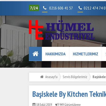
7/24
0216 606 41 57
0212 474 74 
HAKKIMIZDA
HIZMETLERIMIZ
Anasayfa
Servis Bölgelerimiz
Başiskele
Başiskele By Kitchen Teknik
18 Eylül 2019
949 Görüntüleme