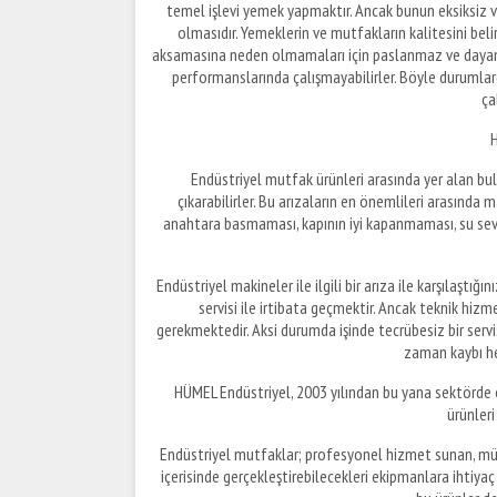
temel işlevi yemek yapmaktır. Ancak bunun eksiksiz ve 
olmasıdır. Yemeklerin ve mutfakların kalitesini beli
aksamasına neden olmamaları için paslanmaz ve dayanık
performanslarında çalışmayabilirler. Böyle durumlard
ça
H
Endüstriyel mutfak ürünleri arasında yer alan bul
çıkarabilirler. Bu arızaların en önemlileri arasında 
anahtara basmaması, kapının iyi kapanmaması, su seviye
Endüstriyel makineler ile ilgili bir arıza ile karşıla
servisi ile irtibata geçmektir. Ancak teknik hizm
gerekmektedir. Aksi durumda işinde tecrübesiz bir serv
zaman kaybı h
HÜMEL Endüstriyel, 2003 yılından bu yana sektörde ed
ürünleri
Endüstriyel mutfaklar; profesyonel hizmet sunan, müşt
içerisinde gerçekleştirebilecekleri ekipmanlara ihtiyaç