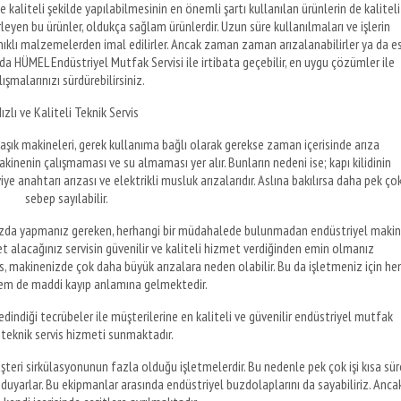
kaliteli şekilde yapılabilmesinin en önemli şartı kullanılan ürünlerin de kaliteli
rleyen bu ürünler, oldukça sağlam ürünlerdir. Uzun süre kullanılmaları ve işlerin
lı malzemelerden imal edilirler. Ancak zaman zaman arızalanabilirler ya da es
a HÜMEL Endüstriyel Mutfak Servisi ile irtibata geçebilir, en uygu çözümler ile
lışmalarınızı sürdürebilirsiniz.
ızlı ve Kaliteli Teknik Servis
aşık makineleri, gerek kullanıma bağlı olarak gerekse zaman içerisinde arıza
makinenin çalışmaması ve su almaması yer alır. Bunların nedeni ise; kapı kilidinin
 anahtarı arızası ve elektrikli musluk arızalarıdır. Aslına bakılırsa daha pek ço
sebep sayılabilir.
ştığınızda yapmanız gereken, herhangi bir müdahalede bulunmadan endüstriyel maki
et alacağınız servisin güvenilir ve kaliteli hizmet verdiğinden emin olmanız
is, makinenizde çok daha büyük arızalara neden olabilir. Bu da işletmeniz için h
em de maddi kayıp anlamına gelmektedir.
indiği tecrübeler ile müşterilerine en kaliteli ve güvenilir endüstriyel mutfak
 teknik servis hizmeti sunmaktadır.
eri sirkülasyonunun fazla olduğu işletmelerdir. Bu nedenle pek çok işi kısa sür
 duyarlar. Bu ekipmanlar arasında endüstriyel buzdolaplarını da sayabiliriz. Anca