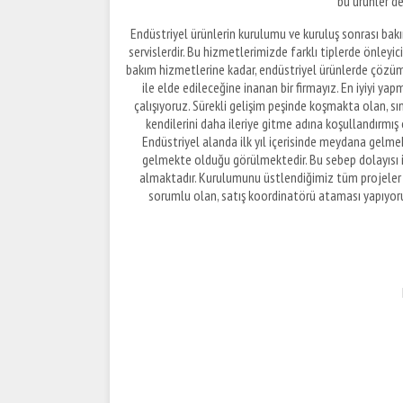
bu ürünler de
Endüstriyel ürünlerin kurulumu ve kuruluş sonrası bakım
servislerdir. Bu hizmetlerimizde farklı tiplerde önleyi
bakım hizmetlerine kadar, endüstriyel ürünlerde çözüm ü
ile elde edileceğine inanan bir firmayız. En iyiyi 
çalışıyoruz. Sürekli gelişim peşinde koşmakta olan, sın
kendilerini daha ileriye gitme adına koşullandırmış 
Endüstriyel alanda ilk yıl içerisinde meydana gelme
gelmekte olduğu görülmektedir. Bu sebep dolayısı i
almaktadır. Kurulumunu üstlendiğimiz tüm projeler 
sorumlu olan, satış koordinatörü ataması yapıyor