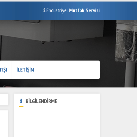
Endustriyel
Mutfak Servisi
TIŞI
İLETİŞİM
BİLGİLENDİRME