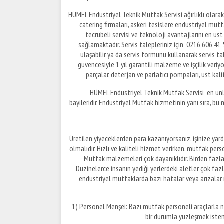
HÜMEL Endüstriyel Teknik Mutfak Servisi ağırlıklı olarak
catering firmaları, askeri tesislere endüstriyel mu
tecrübeli servisi ve teknoloji avantajlarını en 
sağlamaktadır. Servis talepleriniz için 0216 606 41
ulaşabilir ya da servis formunu kullanarak servis t
güvencesiyle 1 yıl garantili malzeme ve işçilik veri
parçalar, deterjan ve parlatıcı pompaları, üst kali
HÜMEL Endüstriyel Teknik Mutfak Servisi en ünlü
bayileridir. Endüstriyel Mutfak hizmetinin yanı sıra, bu 
Üretilen yiyeceklerden para kazanıyorsanız, işinize yard
olmalıdır. Hızlı ve kaliteli hizmet verirken, mutfak per
Mutfak malzemeleri çok dayanıklıdır. Birden fazla 
Düzinelerce insanın yediği yerlerdeki aletler çok fazla
endüstriyel mutfaklarda bazı hatalar veya arızalar 
1) Personel Menşei: Bazı mutfak personeli araçlarla na
bir durumla yüzleşmek istem