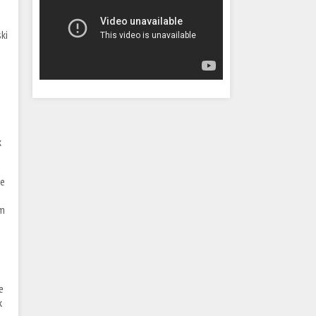
ki
k
ne
em
e
k