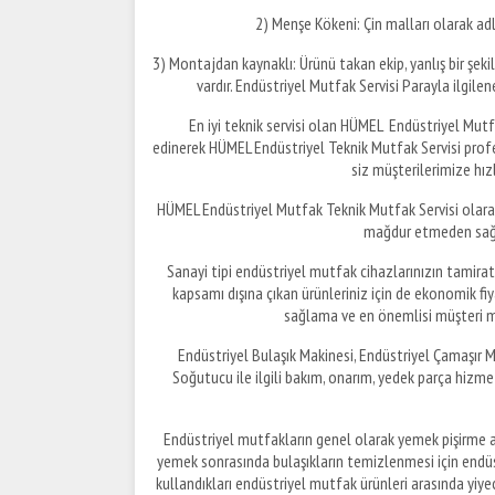
2) Menşe Kökeni: Çin malları olarak ad
3) Montajdan kaynaklı: Ürünü takan ekip, yanlış bir şekild
vardır. Endüstriyel Mutfak Servisi Parayla ilgile
En iyi teknik servisi olan HÜMEL Endüstriyel Mutfa
edinerek HÜMEL Endüstriyel Teknik Mutfak Servisi prof
siz müşterilerimize hızl
HÜMEL Endüstriyel Mutfak Teknik Mutfak Servisi olarak a
mağdur etmeden sağla
Sanayi tipi endüstriyel mutfak cihazlarınızın tamira
kapsamı dışına çıkan ürünleriniz için de ekonomik fi
sağlama ve en önemlisi müşteri m
Endüstriyel Bulaşık Makinesi, Endüstriyel Çamaşır Ma
Soğutucu ile ilgili bakım, onarım, yedek parça hizme
Endüstriyel mutfakların genel olarak yemek pişirme a
yemek sonrasında bulaşıkların temizlenmesi için endü
kullandıkları endüstriyel mutfak ürünleri arasında yiy