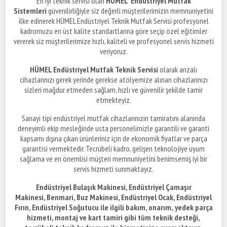
En iyi teknik servisi olan
HÜMEL Endüstriyel Mutfak
Sistemleri
güvenilirliğiyle siz değerli müşterilerimizin memnuniyetini
ilke edinerek HÜMEL Endüstriyel Teknik Mutfak Servisi profesyonel
kadromuzu en üst kalite standartlarına göre seçip özel eğitimler
vererek siz müşterilerimize hızlı, kaliteli ve profesyonel servis hizmeti
veriyoruz.
HÜMEL Endüstriyel Mutfak Teknik Servisi
olarak arızalı
cihazlarınızı gerek yerinde gerekse atölyemize alınan cihazlarınızı
sizleri mağdur etmeden sağlam, hızlı ve güvenilir şekilde tamir
etmekteyiz.
Sanayi tipi endüstriyel mutfak cihazlarınızın tamiratını alanında
deneyimli ekip mesleğinde usta personelimizle garantili ve garanti
kapsamı dışına çıkan ürünleriniz için de ekonomik fiyatlar ve parça
garantisi vermektedir. Tecrübeli kadro, gelişen teknolojiye uyum
sağlama ve en önemlisi müşteri memnuniyetini benimsemiş iyi bir
servis hizmeti sunmaktayız.
Endüstriyel Bulaşık Makinesi, Endüstriyel Çamaşır
Makinesi, Benmari, Buz Makinesi, Endüstriyel Ocak, Endüstriyel
Fırın, Endüstriyel Soğutucu ile ilgili bakım, onarım,
yedek parça
hizmeti, montaj ve kart tamiri gibi tüm teknik desteği,