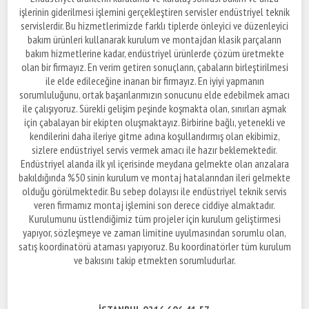
işlerinin giderilmesi işlemini gerçekleştiren servisler endüstriyel teknik
servislerdir. Bu hizmetlerimizde farklı tiplerde önleyici ve düzenleyici
bakım ürünleri kullanarak kurulum ve montajdan klasik parçaların
bakım hizmetlerine kadar, endüstriyel ürünlerde çözüm üretmekte
olan bir firmayız. En verim getiren sonuçların, çabaların birleştirilmesi
ile elde edileceğine inanan bir firmayız. En iyiyi yapmanın
sorumluluğunu, ortak başarılarımızın sonucunu elde edebilmek amacı
ile çalışıyoruz. Sürekli gelişim peşinde koşmakta olan, sınırları aşmak
için çabalayan bir ekipten oluşmaktayız. Birbirine bağlı, yetenekli ve
kendilerini daha ileriye gitme adına koşullandırmış olan ekibimiz,
sizlere endüstriyel servis vermek amacı ile hazır beklemektedir.
Endüstriyel alanda ilk yıl içerisinde meydana gelmekte olan arızalara
bakıldığında %50 sinin kurulum ve montaj hatalarından ileri gelmekte
olduğu görülmektedir. Bu sebep dolayısı ile endüstriyel teknik servis
veren firmamız montaj işlemini son derece ciddiye almaktadır.
Kurulumunu üstlendiğimiz tüm projeler için kurulum geliştirmesi
yapıyor, sözleşmeye ve zaman limitine uyulmasından sorumlu olan,
satış koordinatörü ataması yapıyoruz. Bu koordinatörler tüm kurulum
ve bakısını takip etmekten sorumludurlar.