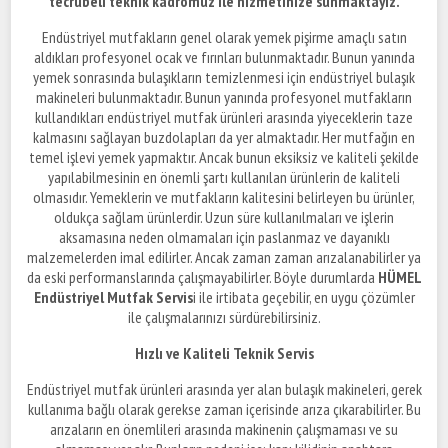
tecrübeli teknik kadromuz ile hizmetinize sunmaktayız.
Endüstriyel mutfakların genel olarak yemek pişirme amaçlı satın
aldıkları profesyonel ocak ve fırınları bulunmaktadır. Bunun yanında
yemek sonrasında bulaşıkların temizlenmesi için endüstriyel bulaşık
makineleri bulunmaktadır. Bunun yanında profesyonel mutfakların
kullandıkları endüstriyel mutfak ürünleri arasında yiyeceklerin taze
kalmasını sağlayan buzdolapları da yer almaktadır. Her mutfağın en
temel işlevi yemek yapmaktır. Ancak bunun eksiksiz ve kaliteli şekilde
yapılabilmesinin en önemli şartı kullanılan ürünlerin de kaliteli
olmasıdır. Yemeklerin ve mutfakların kalitesini belirleyen bu ürünler,
oldukça sağlam ürünlerdir. Uzun süre kullanılmaları ve işlerin
aksamasına neden olmamaları için paslanmaz ve dayanıklı
malzemelerden imal edilirler. Ancak zaman zaman arızalanabilirler ya
da eski performanslarında çalışmayabilirler. Böyle durumlarda
HÜMEL
Endüstriyel Mutfak Servis
i ile irtibata geçebilir, en uygu çözümler
ile çalışmalarınızı sürdürebilirsiniz.
Hızlı ve Kaliteli Teknik Servis
Endüstriyel mutfak ürünleri arasında yer alan bulaşık makineleri, gerek
kullanıma bağlı olarak gerekse zaman içerisinde arıza çıkarabilirler. Bu
arızaların en önemlileri arasında makinenin çalışmaması ve su