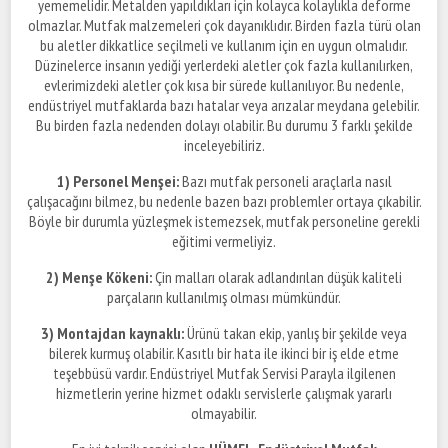
yememelidir. Metalden yapıldıkları için kolayca kolaylıkla deforme
olmazlar. Mutfak malzemeleri çok dayanıklıdır. Birden fazla türü olan
bu aletler dikkatlice seçilmeli ve kullanım için en uygun olmalıdır.
Düzinelerce insanın yediği yerlerdeki aletler çok fazla kullanılırken,
evlerimizdeki aletler çok kısa bir sürede kullanılıyor. Bu nedenle,
endüstriyel mutfaklarda bazı hatalar veya arızalar meydana gelebilir.
Bu birden fazla nedenden dolayı olabilir. Bu durumu 3 farklı şekilde
inceleyebiliriz.
1) Personel Menşei:
Bazı mutfak personeli araçlarla nasıl
çalışacağını bilmez, bu nedenle bazen bazı problemler ortaya çıkabilir.
Böyle bir durumla yüzleşmek istemezsek, mutfak personeline gerekli
eğitimi vermeliyiz.
2) Menşe Kökeni:
Çin malları olarak adlandırılan düşük kaliteli
parçaların kullanılmış olması mümkündür.
3) Montajdan kaynaklı:
Ürünü takan ekip, yanlış bir şekilde veya
bilerek kurmuş olabilir. Kasıtlı bir hata ile ikinci bir iş elde etme
teşebbüsü vardır. Endüstriyel Mutfak Servisi Parayla ilgilenen
hizmetlerin yerine hizmet odaklı servislerle çalışmak yararlı
olmayabilir.