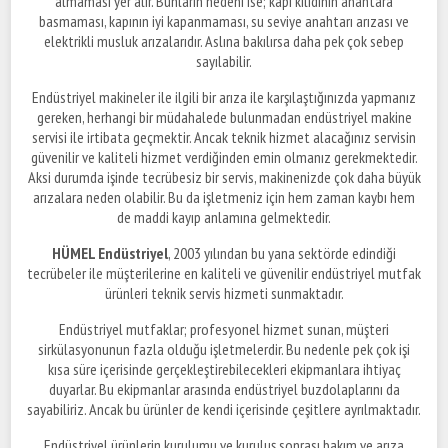
almaması yer alır. Bunların nedeni ise; kapı kilidinin anahtara
basmaması, kapının iyi kapanmaması, su seviye anahtarı arızası ve
elektrikli musluk arızalarıdır. Aslına bakılırsa daha pek çok sebep
sayılabilir.
Endüstriyel makineler ile ilgili bir arıza ile karşılaştığınızda yapmanız
gereken, herhangi bir müdahalede bulunmadan endüstriyel makine
servisi ile irtibata geçmektir. Ancak teknik hizmet alacağınız servisin
güvenilir ve kaliteli hizmet verdiğinden emin olmanız gerekmektedir.
Aksi durumda işinde tecrübesiz bir servis, makinenizde çok daha büyük
arızalara neden olabilir. Bu da işletmeniz için hem zaman kaybı hem
de maddi kayıp anlamına gelmektedir.
HÜMEL Endüstriyel
, 2003 yılından bu yana sektörde edindiği
tecrübeler ile müşterilerine en kaliteli ve güvenilir endüstriyel mutfak
ürünleri teknik servis hizmeti sunmaktadır.
Endüstriyel mutfaklar; profesyonel hizmet sunan, müşteri
sirkülasyonunun fazla olduğu işletmelerdir. Bu nedenle pek çok işi
kısa süre içerisinde gerçekleştirebilecekleri ekipmanlara ihtiyaç
duyarlar. Bu ekipmanlar arasında endüstriyel buzdolaplarını da
sayabiliriz. Ancak bu ürünler de kendi içerisinde çeşitlere ayrılmaktadır.
Endüstriyel ürünlerin kurulumu ve kuruluş sonrası bakım ve arıza