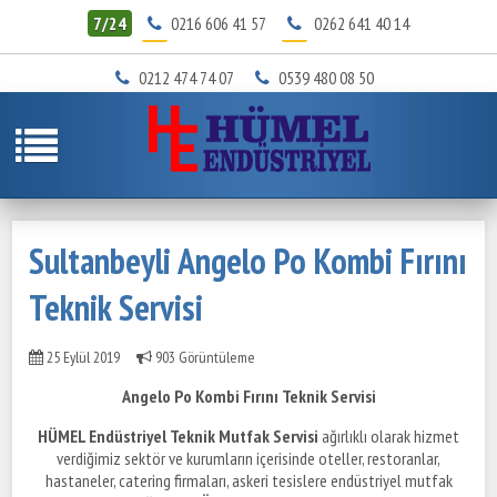
7/24
0216 606 41 57
0262 641 40 14
0212 474 74 07
0539 480 08 50
Sultanbeyli Angelo Po Kombi Fırını
Teknik Servisi
25 Eylül 2019
903 Görüntüleme
Angelo Po Kombi Fırını Teknik Servisi
HÜMEL Endüstriyel Teknik Mutfak Servisi
ağırlıklı olarak hizmet
verdiğimiz sektör ve kurumların içerisinde oteller, restoranlar,
hastaneler, catering firmaları, askeri tesislere endüstriyel mutfak