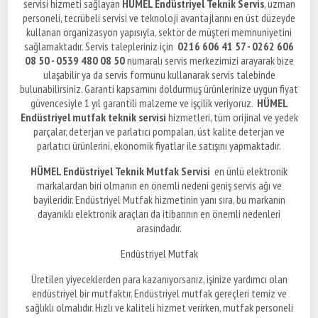
servisi hizmeti sağlayan
HÜMEL Endüstriyel Teknik Servis
, uzman
personeli, tecrübeli servisi ve teknoloji avantajlarını en üst düzeyde
kullanan organizasyon yapısıyla, sektör de müşteri memnuniyetini
sağlamaktadır. Servis talepleriniz için
0216 606 41 57 - 0262 606
08 50 - 0539 480 08 50
numaralı servis merkezimizi arayarak bize
ulaşabilir ya da servis formunu kullanarak servis talebinde
bulunabilirsiniz. Garanti kapsamını doldurmuş ürünlerinize uygun fiyat
güvencesiyle 1 yıl garantili malzeme ve işçilik veriyoruz.
HÜMEL
Endüstriyel mutfak teknik servisi
hizmetleri, tüm orijinal ve yedek
parçalar, deterjan ve parlatıcı pompaları, üst kalite deterjan ve
parlatıcı ürünlerini, ekonomik fiyatlar ile satışını yapmaktadır.
HÜMEL Endüstriyel Teknik Mutfak Servisi
en ünlü elektronik
markalardan biri olmanın en önemli nedeni geniş servis ağı ve
bayileridir. Endüstriyel Mutfak hizmetinin yanı sıra, bu markanın
dayanıklı elektronik araçları da itibarının en önemli nedenleri
arasındadır.
Endüstriyel Mutfak
Üretilen yiyeceklerden para kazanıyorsanız, işinize yardımcı olan
endüstriyel bir mutfaktır. Endüstriyel mutfak gereçleri temiz ve
sağlıklı olmalıdır. Hızlı ve kaliteli hizmet verirken, mutfak personeli