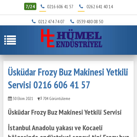
7/24
0216 606 41 57
0262 641 40 14
0212 474 74 07
0539 480 08 50
Üsküdar Frozy Buz Makinesi Yetkili
Servisi 0216 606 41 57
30 Ekim 2021
704 Görüntüleme
Üsküdar Frozy Buz Makinesi Yetkili Servisi
İstanbul Anadolu yakası ve Kocaeli