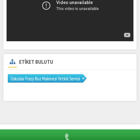
ETİKET BULUTU
Üsküdar Frozy Buz Makinesi Yetkili Servisi
Hümel Endüstriyel 0216 606 41 57 Öztiryakiler Mutfak Servisi
Tüm hakları saklıdır.