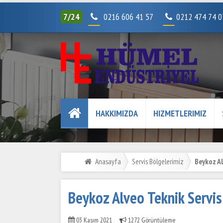
7/24
0216 606 41 57
0212 474 74 
HAKKIMIZDA
HIZMETLERIMIZ
Anasayfa
Servis Bölgelerimiz
Beykoz Al
Beykoz Alveo Teknik Servi
03 Kasım 2021
1272 Görüntüleme