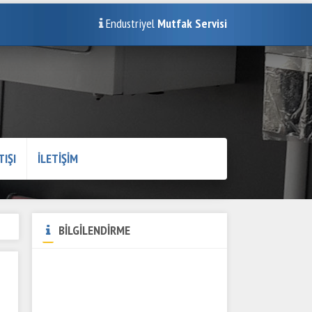
Endustriyel
Mutfak Servisi
TIŞI
İLETİŞİM
BİLGİLENDİRME