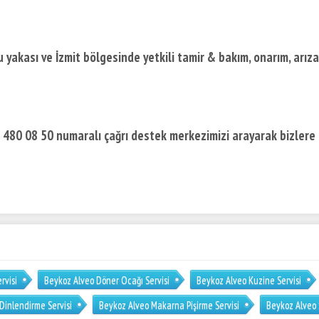
yakası ve İzmit bölgesinde yetkili tamir & bakım, onarım, arıza
) 480 08 50 numaralı çağrı destek merkezimizi arayarak bizlere
rvisi
Beykoz Alveo Döner Ocağı Servisi
Beykoz Alveo Kuzine Servisi
Dinlendirme Servisi
Beykoz Alveo Makarna Pişirme Servisi
Beykoz Alveo 