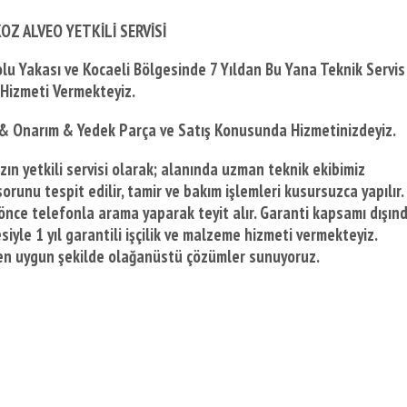
OZ ALVEO YETKİLİ SERVİSİ
olu Yakası ve Kocaeli Bölgesinde
7 Yıldan Bu Yana Teknik Servis
Hizmeti Vermekteyiz.
 & Onarım & Yedek Parça ve Satış Konusunda Hizmetinizdeyiz.
ın yetkili servisi olarak; alanında uzman teknik ekibimiz
orunu tespit edilir, tamir ve bakım işlemleri kusursuzca yapılır.
önce telefonla arama yaparak teyit alır. Garanti kapsamı dışın
iyle 1 yıl garantili işçilik ve malzeme hizmeti vermekteyiz.
e en uygun şekilde olağanüstü çözümler sunuyoruz.