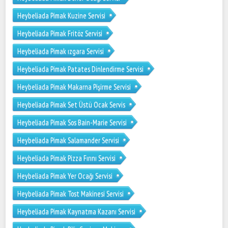
Heybeliada Pimak Kuzine Servisi
Heybeliada Pimak Fritöz Servisi
Heybeliada Pimak ızgara Servisi
Heybeliada Pimak Patates Dinlendirme Servisi
Heybeliada Pimak Makarna Pişirme Servisi
Heybeliada Pimak Set Üstü Ocak Servis
Heybeliada Pimak Sos Bain-Marie Servisi
Heybeliada Pimak Salamander Servisi
Heybeliada Pimak Pizza Fırını Servisi
Heybeliada Pimak Yer Ocağı Servisi
Heybeliada Pimak Tost Makinesi Servisi
Heybeliada Pimak Kaynatma Kazanı Servisi