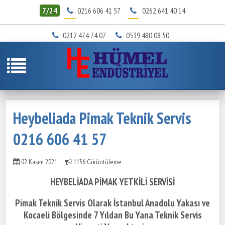
7/24
0216 606 41 57
0262 641 40 14
0212 474 74 07
0539 480 08 50
Heybeliada Pimak Teknik Servis
0216 606 41 57
02 Kasım 2021
1136 Görüntüleme
HEYBELİADA PİMAK YETKİLİ SERVİSİ
Pimak Teknik Servis Olarak İstanbul Anadolu Yakası ve
Kocaeli Bölgesinde
7 Yıldan Bu Yana Teknik Servis