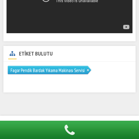
ETİKET BULUTU
Fagor Pendik Bardak Yıkama Makinası Servisi
Hümel Endüstriyel 0216 606 41 57 Öztiryakiler Mutfak Servisi
Tüm hakları saklıdır.