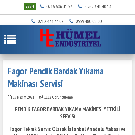
7/24
0216 606 41 57
0262 641 40 14
0212 474 74 07
0539 480 08 50
Fagor Pendik Bardak Yıkama
Makinası Servisi
03 Kasım 2021
1112 Görüntüleme
PENDİK FAGOR BARDAK YIKAMA MAKİNESİ YETKİLİ
SERVİSİ
Fagor Teknik Servis Olarak İstanbul Anadolu Yakası ve