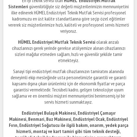
En iyi teknik servisi olan
HÜMEL Endüstriyel Mutfak
Sistemleri
güvenilirliğiyle siz değerli müşterilerimizin memnuniyetini
ilke edinerek HÜMEL Endüstriyel Teknik Mutfak Servisi profesyonel
kadromuzu en üst kalite standartlarına göre seçip özel eğitimler
vererek siz müşterilerimize hızlı, kaliteli ve profesyonel servis hizmeti
veriyoruz.
HÜMEL Endüstriyel Mutfak Teknik Servisi
olarak arızalı
cihazlarınızı gerek yerinde gerekse atölyemize alınan cihazlarınızı
sizleri mağdur etmeden sağlam, hızlı ve güvenilir şekilde tamir
etmekteyiz.
Sanayi tipi endüstriyel mutfak cihazlarınızın tamiratını alanında
deneyimli ekip mesleğinde usta personelimizle garantili ve garanti
kapsamı dışına çıkan ürünleriniz için de ekonomik fiyatlar ve parça
garantisi vermektedir. Tecrübeli kadro, gelişen teknolojiye uyum
sağlama ve en önemlisi müşteri memnuniyetini benimsemiş iyi bir
servis hizmeti sunmaktayız.
Endüstriyel Bulaşık Makinesi, Endüstriyel Çamaşır
Makinesi, Benmari, Buz Makinesi, Endüstriyel Ocak, Endüstriyel
Fırın, Endüstriyel Soğutucu ile ilgili bakım, onarım,
yedek parça
hizmeti, montaj ve kart tamiri gibi tüm teknik desteği,