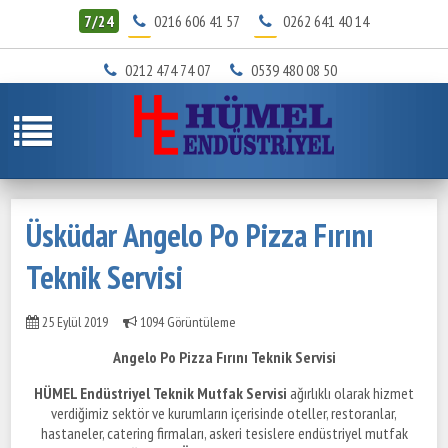
7/24
0216 606 41 57
0262 641 40 14
0212 474 74 07
0539 480 08 50
Üsküdar Angelo Po Pizza Fırını
Teknik Servisi
25 Eylül 2019
1094 Görüntüleme
Angelo Po Pizza Fırını Teknik Servisi
HÜMEL Endüstriyel Teknik Mutfak Servisi
ağırlıklı olarak hizmet
verdiğimiz sektör ve kurumların içerisinde oteller, restoranlar,
hastaneler, catering firmaları, askeri tesislere endüstriyel mutfak