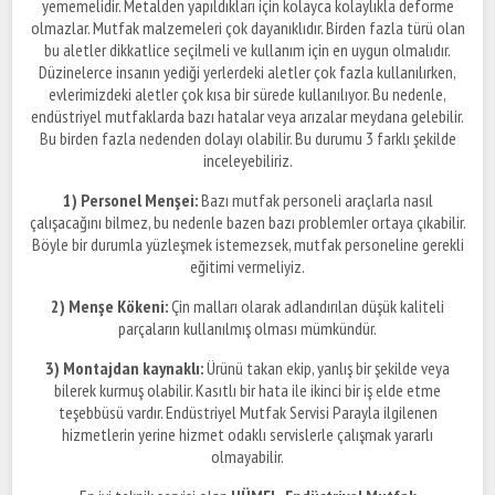
yememelidir. Metalden yapıldıkları için kolayca kolaylıkla deforme
olmazlar. Mutfak malzemeleri çok dayanıklıdır. Birden fazla türü olan
bu aletler dikkatlice seçilmeli ve kullanım için en uygun olmalıdır.
Düzinelerce insanın yediği yerlerdeki aletler çok fazla kullanılırken,
evlerimizdeki aletler çok kısa bir sürede kullanılıyor. Bu nedenle,
endüstriyel mutfaklarda bazı hatalar veya arızalar meydana gelebilir.
Bu birden fazla nedenden dolayı olabilir. Bu durumu 3 farklı şekilde
inceleyebiliriz.
1) Personel Menşei:
Bazı mutfak personeli araçlarla nasıl
çalışacağını bilmez, bu nedenle bazen bazı problemler ortaya çıkabilir.
Böyle bir durumla yüzleşmek istemezsek, mutfak personeline gerekli
eğitimi vermeliyiz.
2) Menşe Kökeni:
Çin malları olarak adlandırılan düşük kaliteli
parçaların kullanılmış olması mümkündür.
3) Montajdan kaynaklı:
Ürünü takan ekip, yanlış bir şekilde veya
bilerek kurmuş olabilir. Kasıtlı bir hata ile ikinci bir iş elde etme
teşebbüsü vardır. Endüstriyel Mutfak Servisi Parayla ilgilenen
hizmetlerin yerine hizmet odaklı servislerle çalışmak yararlı
olmayabilir.