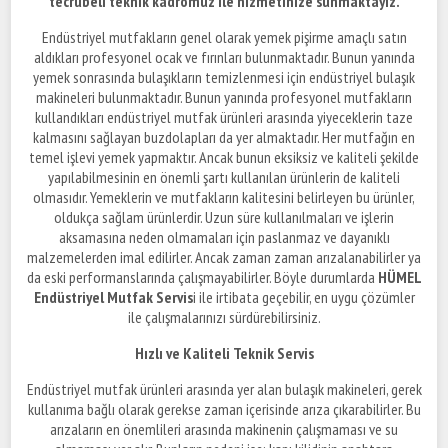
tecrübeli teknik kadromuz ile hizmetinize sunmaktayız.
Endüstriyel mutfakların genel olarak yemek pişirme amaçlı satın
aldıkları profesyonel ocak ve fırınları bulunmaktadır. Bunun yanında
yemek sonrasında bulaşıkların temizlenmesi için endüstriyel bulaşık
makineleri bulunmaktadır. Bunun yanında profesyonel mutfakların
kullandıkları endüstriyel mutfak ürünleri arasında yiyeceklerin taze
kalmasını sağlayan buzdolapları da yer almaktadır. Her mutfağın en
temel işlevi yemek yapmaktır. Ancak bunun eksiksiz ve kaliteli şekilde
yapılabilmesinin en önemli şartı kullanılan ürünlerin de kaliteli
olmasıdır. Yemeklerin ve mutfakların kalitesini belirleyen bu ürünler,
oldukça sağlam ürünlerdir. Uzun süre kullanılmaları ve işlerin
aksamasına neden olmamaları için paslanmaz ve dayanıklı
malzemelerden imal edilirler. Ancak zaman zaman arızalanabilirler ya
da eski performanslarında çalışmayabilirler. Böyle durumlarda
HÜMEL
Endüstriyel Mutfak Servis
i ile irtibata geçebilir, en uygu çözümler
ile çalışmalarınızı sürdürebilirsiniz.
Hızlı ve Kaliteli Teknik Servis
Endüstriyel mutfak ürünleri arasında yer alan bulaşık makineleri, gerek
kullanıma bağlı olarak gerekse zaman içerisinde arıza çıkarabilirler. Bu
arızaların en önemlileri arasında makinenin çalışmaması ve su