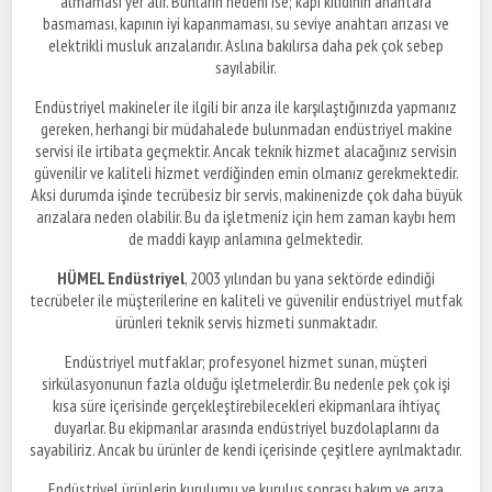
almaması yer alır. Bunların nedeni ise; kapı kilidinin anahtara
basmaması, kapının iyi kapanmaması, su seviye anahtarı arızası ve
elektrikli musluk arızalarıdır. Aslına bakılırsa daha pek çok sebep
sayılabilir.
Endüstriyel makineler ile ilgili bir arıza ile karşılaştığınızda yapmanız
gereken, herhangi bir müdahalede bulunmadan endüstriyel makine
servisi ile irtibata geçmektir. Ancak teknik hizmet alacağınız servisin
güvenilir ve kaliteli hizmet verdiğinden emin olmanız gerekmektedir.
Aksi durumda işinde tecrübesiz bir servis, makinenizde çok daha büyük
arızalara neden olabilir. Bu da işletmeniz için hem zaman kaybı hem
de maddi kayıp anlamına gelmektedir.
HÜMEL Endüstriyel
, 2003 yılından bu yana sektörde edindiği
tecrübeler ile müşterilerine en kaliteli ve güvenilir endüstriyel mutfak
ürünleri teknik servis hizmeti sunmaktadır.
Endüstriyel mutfaklar; profesyonel hizmet sunan, müşteri
sirkülasyonunun fazla olduğu işletmelerdir. Bu nedenle pek çok işi
kısa süre içerisinde gerçekleştirebilecekleri ekipmanlara ihtiyaç
duyarlar. Bu ekipmanlar arasında endüstriyel buzdolaplarını da
sayabiliriz. Ancak bu ürünler de kendi içerisinde çeşitlere ayrılmaktadır.
Endüstriyel ürünlerin kurulumu ve kuruluş sonrası bakım ve arıza