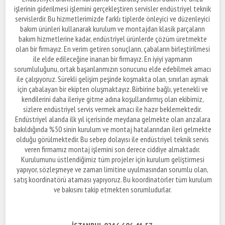
işlerinin giderilmesi işlemini gerçekleştiren servisler endüstriyel teknik
servislerdir. Bu hizmetlerimizde farklı tiplerde önleyici ve düzenleyici
bakım ürünleri kullanarak kurulum ve montajdan klasik parçaların
bakım hizmetlerine kadar, endüstriyel ürünlerde çözüm üretmekte
olan bir firmayız. En verim getiren sonuçların, çabaların birleştirilmesi
ile elde edileceğine inanan bir firmayız. En iyiyi yapmanın
sorumluluğunu, ortak başarılarımızın sonucunu elde edebilmek amacı
ile çalışıyoruz. Sürekli gelişim peşinde koşmakta olan, sınırları aşmak
için çabalayan bir ekipten oluşmaktayız. Birbirine bağlı, yetenekli ve
kendilerini daha ileriye gitme adına koşullandırmış olan ekibimiz,
sizlere endüstriyel servis vermek amacı ile hazır beklemektedir.
Endüstriyel alanda ilk yıl içerisinde meydana gelmekte olan arızalara
bakıldığında %50 sinin kurulum ve montaj hatalarından ileri gelmekte
olduğu görülmektedir. Bu sebep dolayısı ile endüstriyel teknik servis
veren firmamız montaj işlemini son derece ciddiye almaktadır.
Kurulumunu üstlendiğimiz tüm projeler için kurulum geliştirmesi
yapıyor, sözleşmeye ve zaman limitine uyulmasından sorumlu olan,
satış koordinatörü ataması yapıyoruz. Bu koordinatörler tüm kurulum
ve bakısını takip etmekten sorumludurlar.