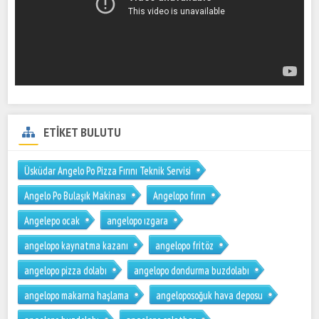
ETİKET BULUTU
Üsküdar Angelo Po Pizza Fırını Teknik Servisi
Angelo Po Bulaşık Makinası
Angelopo fırın
Angelepo ocak
angelopo ızgara
angelopo kaynatma kazanı
angelopo fritöz
angelopo pizza dolabı
angelopo dondurma buzdolabı
angelopo makarna haşlama
angeloposoğuk hava deposu