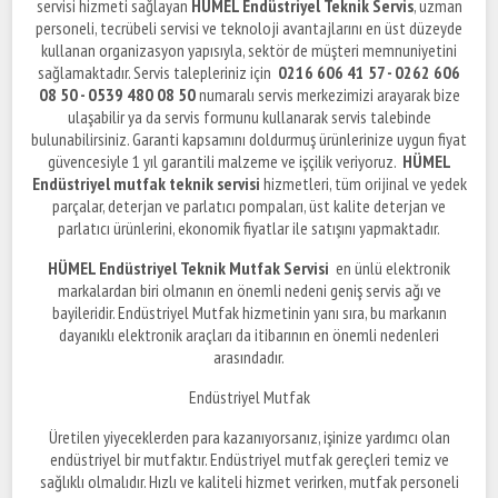
servisi hizmeti sağlayan
HÜMEL Endüstriyel Teknik Servis
, uzman
personeli, tecrübeli servisi ve teknoloji avantajlarını en üst düzeyde
kullanan organizasyon yapısıyla, sektör de müşteri memnuniyetini
sağlamaktadır. Servis talepleriniz için
0216 606 41 57 - 0262 606
08 50 - 0539 480 08 50
numaralı servis merkezimizi arayarak bize
ulaşabilir ya da servis formunu kullanarak servis talebinde
bulunabilirsiniz. Garanti kapsamını doldurmuş ürünlerinize uygun fiyat
güvencesiyle 1 yıl garantili malzeme ve işçilik veriyoruz.
HÜMEL
Endüstriyel mutfak teknik servisi
hizmetleri, tüm orijinal ve yedek
parçalar, deterjan ve parlatıcı pompaları, üst kalite deterjan ve
parlatıcı ürünlerini, ekonomik fiyatlar ile satışını yapmaktadır.
HÜMEL Endüstriyel Teknik Mutfak Servisi
en ünlü elektronik
markalardan biri olmanın en önemli nedeni geniş servis ağı ve
bayileridir. Endüstriyel Mutfak hizmetinin yanı sıra, bu markanın
dayanıklı elektronik araçları da itibarının en önemli nedenleri
arasındadır.
Endüstriyel Mutfak
Üretilen yiyeceklerden para kazanıyorsanız, işinize yardımcı olan
endüstriyel bir mutfaktır. Endüstriyel mutfak gereçleri temiz ve
sağlıklı olmalıdır. Hızlı ve kaliteli hizmet verirken, mutfak personeli