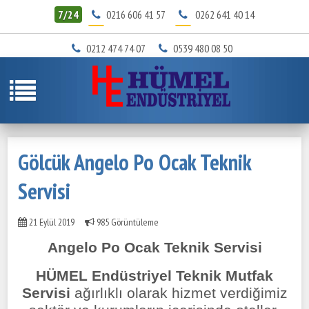
7/24
0216 606 41 57
0262 641 40 14
0212 474 74 07
0539 480 08 50
Gölcük Angelo Po Ocak Teknik
Servisi
21 Eylül 2019
985 Görüntüleme
Angelo Po Ocak Teknik Servisi
HÜMEL Endüstriyel Teknik Mutfak
Servisi
ağırlıklı olarak hizmet verdiğimiz