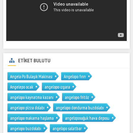
ETİKET BULUTU
Angelo Po Bulaşık Makinası
Angelopo fırın
Angelepo ocak
angelopo ızgara
angelopo kaynatma kazanı
angelopo fritöz
angelopo pizza dolabı
angelopo dondurma buzdolabı
angelopo makarna haşlama
angeloposoğuk hava deposu
angelopo buzdolabı
angelopo salatbar