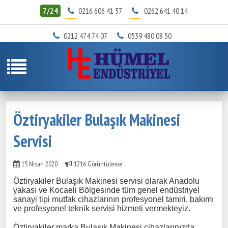
7/24
0216 606 41 57
0262 641 40 14
0212 474 74 07
0539 480 08 50
Öztiryakiler Bulaşık Makinesi
Servisi
15 Nisan 2020
1216 Görüntüleme
Öztiryakiler Bulaşık Makinesi servisi olarak Anadolu
yakası ve Kocaeli Bölgesinde tüm genel endüstriyel
sanayi tipi mutfak cihazlarının profesyonel tamiri, bakımı
ve profesyonel teknik servisi hizmeti vermekteyiz.
Öztiryakiler marka
Bulaşık Makinesi
cihazlarınızda