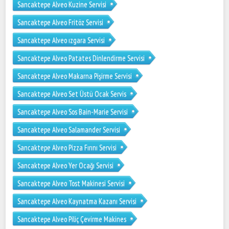
Sancaktepe Alveo Kuzine Servisi
Sancaktepe Alveo Fritöz Servisi
Sancaktepe Alveo ızgara Servisi
Sancaktepe Alveo Patates Dinlendirme Servisi
Sancaktepe Alveo Makarna Pişirme Servisi
Sancaktepe Alveo Set Üstü Ocak Servis
Sancaktepe Alveo Sos Bain-Marie Servisi
Sancaktepe Alveo Salamander Servisi
Sancaktepe Alveo Pizza Fırını Servisi
Sancaktepe Alveo Yer Ocağı Servisi
Sancaktepe Alveo Tost Makinesi Servisi
Sancaktepe Alveo Kaynatma Kazanı Servisi
Sancaktepe Alveo Piliç Çevirme Makines