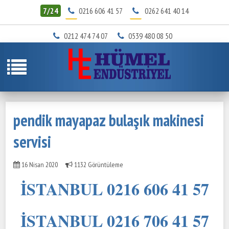
7/24
0216 606 41 57
0262 641 40 14
0212 474 74 07
0539 480 08 50
pendik mayapaz bulaşık makinesi
servisi
16 Nisan 2020
1132 Görüntüleme
İSTANBUL 0216 606 41 57
İSTANBUL 0216 706 41 57