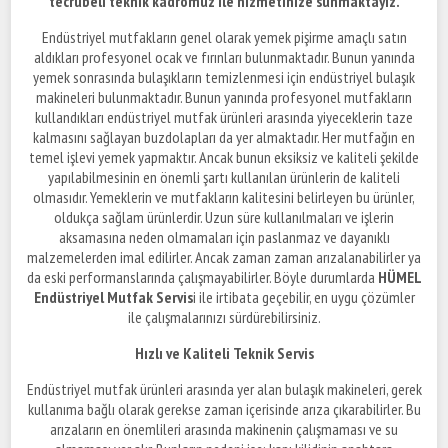
tecrübeli teknik kadromuz ile hizmetinize sunmaktayız.
Endüstriyel mutfakların genel olarak yemek pişirme amaçlı satın
aldıkları profesyonel ocak ve fırınları bulunmaktadır. Bunun yanında
yemek sonrasında bulaşıkların temizlenmesi için endüstriyel bulaşık
makineleri bulunmaktadır. Bunun yanında profesyonel mutfakların
kullandıkları endüstriyel mutfak ürünleri arasında yiyeceklerin taze
kalmasını sağlayan buzdolapları da yer almaktadır. Her mutfağın en
temel işlevi yemek yapmaktır. Ancak bunun eksiksiz ve kaliteli şekilde
yapılabilmesinin en önemli şartı kullanılan ürünlerin de kaliteli
olmasıdır. Yemeklerin ve mutfakların kalitesini belirleyen bu ürünler,
oldukça sağlam ürünlerdir. Uzun süre kullanılmaları ve işlerin
aksamasına neden olmamaları için paslanmaz ve dayanıklı
malzemelerden imal edilirler. Ancak zaman zaman arızalanabilirler ya
da eski performanslarında çalışmayabilirler. Böyle durumlarda
HÜMEL
Endüstriyel Mutfak Servis
i ile irtibata geçebilir, en uygu çözümler
ile çalışmalarınızı sürdürebilirsiniz.
Hızlı ve Kaliteli Teknik Servis
Endüstriyel mutfak ürünleri arasında yer alan bulaşık makineleri, gerek
kullanıma bağlı olarak gerekse zaman içerisinde arıza çıkarabilirler. Bu
arızaların en önemlileri arasında makinenin çalışmaması ve su