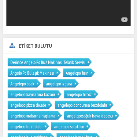
ETİKET BULUTU
Derince Angelo Po Buz Makinası Teknik Servisi
Angelo Po Bulaşık Makinası
Angelopo fırın
Angelepo ocak
angelopo ızgara
angelopo kaynatma kazanı
angelopo fritöz
angelopo pizza dolabı
angelopo dondurma buzdolabı
angelopo makarna haşlama
angeloposoğuk hava deposu
angelopo buzdolabı
angelopo salatbar