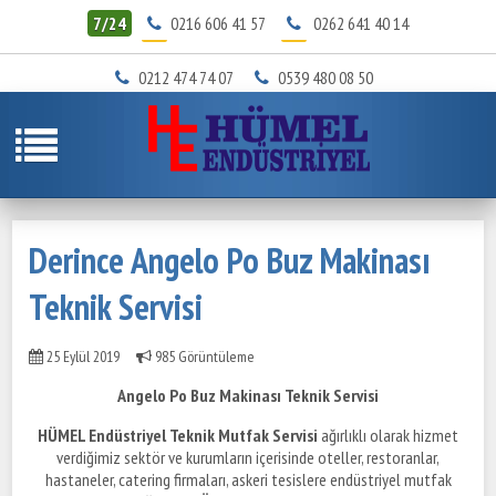
7/24
0216 606 41 57
0262 641 40 14
0212 474 74 07
0539 480 08 50
Derince Angelo Po Buz Makinası
Teknik Servisi
25 Eylül 2019
985 Görüntüleme
Angelo Po Buz Makinası Teknik Servisi
HÜMEL Endüstriyel Teknik Mutfak Servisi
ağırlıklı olarak hizmet
verdiğimiz sektör ve kurumların içerisinde oteller, restoranlar,
hastaneler, catering firmaları, askeri tesislere endüstriyel mutfak