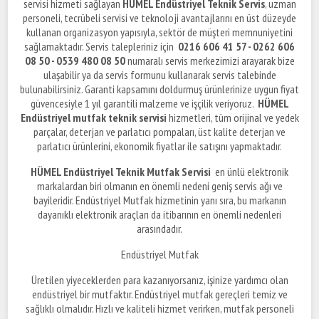
servisi hizmeti sağlayan
HÜMEL Endüstriyel Teknik Servis
, uzman
personeli, tecrübeli servisi ve teknoloji avantajlarını en üst düzeyde
kullanan organizasyon yapısıyla, sektör de müşteri memnuniyetini
sağlamaktadır. Servis talepleriniz için
0216 606 41 57 - 0262 606
08 50 - 0539 480 08 50
numaralı servis merkezimizi arayarak bize
ulaşabilir ya da servis formunu kullanarak servis talebinde
bulunabilirsiniz. Garanti kapsamını doldurmuş ürünlerinize uygun fiyat
güvencesiyle 1 yıl garantili malzeme ve işçilik veriyoruz.
HÜMEL
Endüstriyel mutfak teknik servisi
hizmetleri, tüm orijinal ve yedek
parçalar, deterjan ve parlatıcı pompaları, üst kalite deterjan ve
parlatıcı ürünlerini, ekonomik fiyatlar ile satışını yapmaktadır.
HÜMEL Endüstriyel Teknik Mutfak Servisi
en ünlü elektronik
markalardan biri olmanın en önemli nedeni geniş servis ağı ve
bayileridir. Endüstriyel Mutfak hizmetinin yanı sıra, bu markanın
dayanıklı elektronik araçları da itibarının en önemli nedenleri
arasındadır.
Endüstriyel Mutfak
Üretilen yiyeceklerden para kazanıyorsanız, işinize yardımcı olan
endüstriyel bir mutfaktır. Endüstriyel mutfak gereçleri temiz ve
sağlıklı olmalıdır. Hızlı ve kaliteli hizmet verirken, mutfak personeli