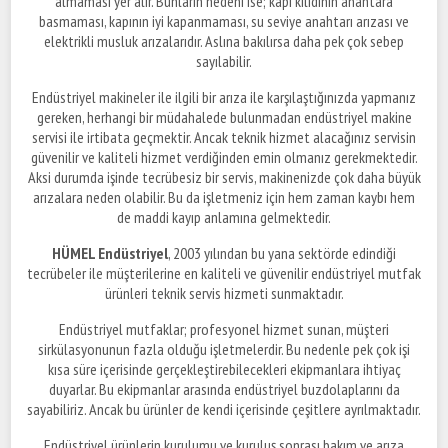
almaması yer alır. Bunların nedeni ise; kapı kilidinin anahtara
basmaması, kapının iyi kapanmaması, su seviye anahtarı arızası ve
elektrikli musluk arızalarıdır. Aslına bakılırsa daha pek çok sebep
sayılabilir.
Endüstriyel makineler ile ilgili bir arıza ile karşılaştığınızda yapmanız
gereken, herhangi bir müdahalede bulunmadan endüstriyel makine
servisi ile irtibata geçmektir. Ancak teknik hizmet alacağınız servisin
güvenilir ve kaliteli hizmet verdiğinden emin olmanız gerekmektedir.
Aksi durumda işinde tecrübesiz bir servis, makinenizde çok daha büyük
arızalara neden olabilir. Bu da işletmeniz için hem zaman kaybı hem
de maddi kayıp anlamına gelmektedir.
HÜMEL Endüstriyel
, 2003 yılından bu yana sektörde edindiği
tecrübeler ile müşterilerine en kaliteli ve güvenilir endüstriyel mutfak
ürünleri teknik servis hizmeti sunmaktadır.
Endüstriyel mutfaklar; profesyonel hizmet sunan, müşteri
sirkülasyonunun fazla olduğu işletmelerdir. Bu nedenle pek çok işi
kısa süre içerisinde gerçekleştirebilecekleri ekipmanlara ihtiyaç
duyarlar. Bu ekipmanlar arasında endüstriyel buzdolaplarını da
sayabiliriz. Ancak bu ürünler de kendi içerisinde çeşitlere ayrılmaktadır.
Endüstriyel ürünlerin kurulumu ve kuruluş sonrası bakım ve arıza