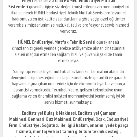
En iyi teknik servisi olan
HÜMEL Endüstriyel Mutfak
Sistemleri
güvenilirliğiyle siz değerli müşterilerimizin memnuniyetini
ilke edinerek HÜMEL Endüstriyel Teknik Mutfak Servisi profesyonel
kadromuzu en üst kalite standartlarına göre seçip özel eğitimler
vererek siz müşterilerimize hızlı, kaliteli ve profesyonel servis hizmeti
veriyoruz.
HÜMEL Endüstriyel Mutfak Teknik Servisi
olarak arızalı
cihazlarınızı gerek yerinde gerekse atölyemize alınan cihazlarınızı
sizleri mağdur etmeden sağlam, hızlı ve güvenilir şekilde tamir
etmekteyiz.
Sanayi tipi endüstriyel mutfak cihazlarınızın tamiratını alanında
deneyimli ekip mesleğinde usta personelimizle garantili ve garanti
kapsamı dışına çıkan ürünleriniz için de ekonomik fiyatlar ve parça
garantisi vermektedir. Tecrübeli kadro, gelişen teknolojiye uyum
sağlama ve en önemlisi müşteri memnuniyetini benimsemiş iyi bir
servis hizmeti sunmaktayız.
Endüstriyel Bulaşık Makinesi, Endüstriyel Çamaşır
Makinesi, Benmari, Buz Makinesi, Endüstriyel Ocak, Endüstriyel
Fırın, Endüstriyel Soğutucu ile ilgili bakım, onarım,
yedek parça
hizmeti, montaj ve kart tamiri gibi tüm teknik desteği,