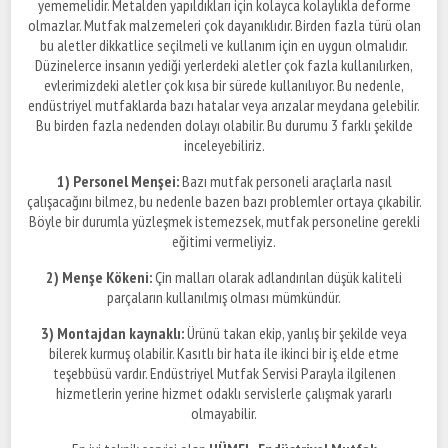
yememelidir. Metalden yapıldıkları için kolayca kolaylıkla deforme
olmazlar. Mutfak malzemeleri çok dayanıklıdır. Birden fazla türü olan
bu aletler dikkatlice seçilmeli ve kullanım için en uygun olmalıdır.
Düzinelerce insanın yediği yerlerdeki aletler çok fazla kullanılırken,
evlerimizdeki aletler çok kısa bir sürede kullanılıyor. Bu nedenle,
endüstriyel mutfaklarda bazı hatalar veya arızalar meydana gelebilir.
Bu birden fazla nedenden dolayı olabilir. Bu durumu 3 farklı şekilde
inceleyebiliriz.
1) Personel Menşei:
Bazı mutfak personeli araçlarla nasıl
çalışacağını bilmez, bu nedenle bazen bazı problemler ortaya çıkabilir.
Böyle bir durumla yüzleşmek istemezsek, mutfak personeline gerekli
eğitimi vermeliyiz.
2) Menşe Kökeni:
Çin malları olarak adlandırılan düşük kaliteli
parçaların kullanılmış olması mümkündür.
3) Montajdan kaynaklı:
Ürünü takan ekip, yanlış bir şekilde veya
bilerek kurmuş olabilir. Kasıtlı bir hata ile ikinci bir iş elde etme
teşebbüsü vardır. Endüstriyel Mutfak Servisi Parayla ilgilenen
hizmetlerin yerine hizmet odaklı servislerle çalışmak yararlı
olmayabilir.