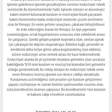
işlerinin giderilmesi işlemini gerçekleştiren servisler endüstriyel teknik
servislerdir. Bu hizmetlerimizde farklı tiplerde önleyici ve düzenleyici
bakım ürünleri kullanarak kurulum ve montajdan klasik parçaların
bakım hizmetlerine kadar, endüstriyel ürünlerde çözüm üretmekte
olan bir firmayız. En verim getiren sonuçların, çabaların birleştirilmesi
ile elde edileceğine inanan bir firmayız. En iyiyi yapmanın
sorumluluğunu, ortak başarılarımızın sonucunu elde edebilmek amacı
ile çalışıyoruz. Sürekli gelişim peşinde koşmakta olan, sınırları aşmak
için çabalayan bir ekipten oluşmaktayız. Birbirine bağlı, yetenekli ve
kendilerini daha ileriye gitme adına koşullandırmış olan ekibimiz,
sizlere endüstriyel servis vermek amacı ile hazır beklemektedir.
Endüstriyel alanda ilk yıl içerisinde meydana gelmekte olan arızalara
bakıldığında %50 sinin kurulum ve montaj hatalarından ileri gelmekte
olduğu görülmektedir. Bu sebep dolayısı ile endüstriyel teknik servis
veren firmamız montaj işlemini son derece ciddiye almaktadır.
Kurulumunu üstlendiğimiz tüm projeler için kurulum geliştirmesi
yapıyor, sözleşmeye ve zaman limitine uyulmasından sorumlu olan,
satış koordinatörü ataması yapıyoruz. Bu koordinatörler tüm kurulum
ve bakısını takip etmekten sorumludurlar.