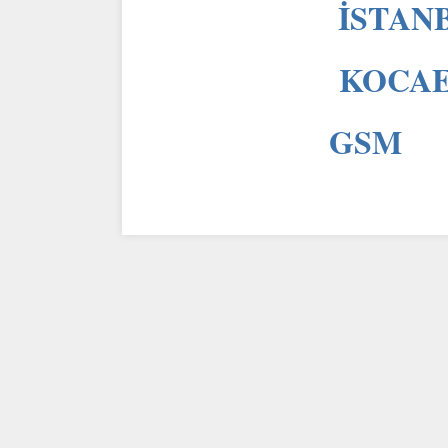
İSTANB
KOCAEL
GSM 0