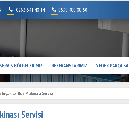
07
0262 641 40 14
0539 480 08 50
SERVIS BÖLGELERIMIZ
REFERANSLARIMIZ
YEDEK PARÇA SA
tiryakiler Buz Makinası Servisi
kinası Servisi