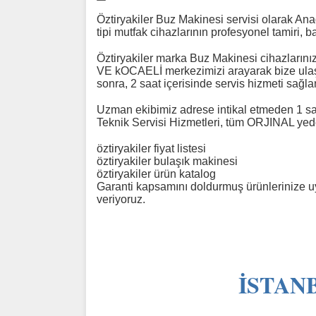
Öztiryakiler Buz Makinesi servisi olarak An
tipi mutfak cihazlarının profesyonel tamiri, 
Öztiryakiler marka Buz Makinesi cihazlarını
VE kOCAELİ merkezimizi arayarak bize ulaşa
sonra, 2 saat içerisinde servis hizmeti sağlan
Uzman ekibimiz adrese intikal etmeden 1 saat
Teknik Servisi Hizmetleri, tüm ORJINAL yed
öztiryakiler fiyat listesi
öztiryakiler bulaşık makinesi
öztiryakiler ürün katalog
Garanti kapsamını doldurmuş ürünlerinize uyg
veriyoruz.
İSTANB