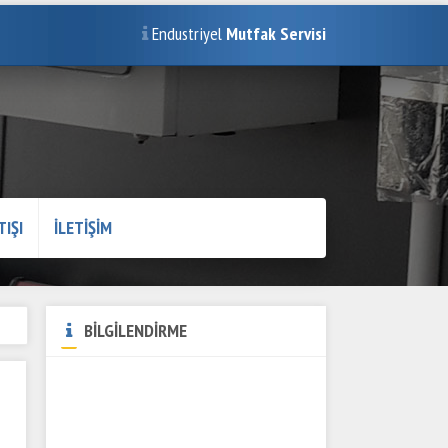
Endustriyel
Mutfak Servisi
TIŞI
İLETİŞİM
BİLGİLENDİRME