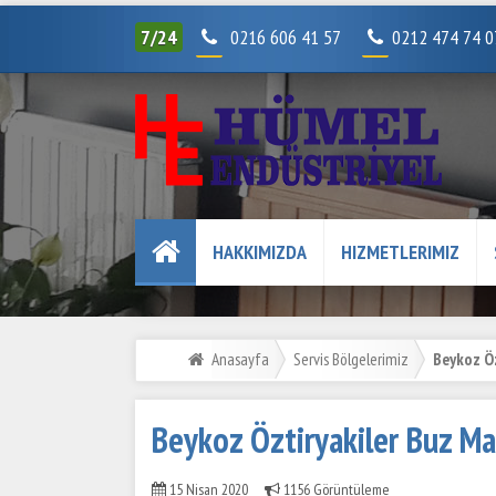
7/24
0216 606 41 57
0212 474 74 
HAKKIMIZDA
HIZMETLERIMIZ
Anasayfa
Servis Bölgelerimiz
Beykoz Öz
Beykoz Öztiryakiler Buz Ma
15 Nisan 2020
1156 Görüntüleme