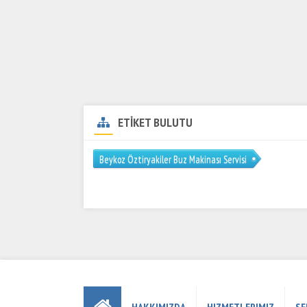
ETİKET BULUTU
Beykoz Öztiryakiler Buz Makinası Servisi