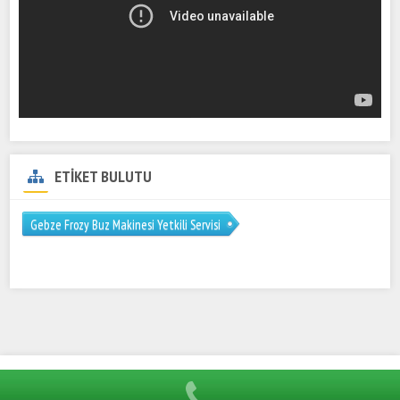
ETİKET BULUTU
Gebze Frozy Buz Makinesi Yetkili Servisi
Hümel Endüstriyel 0216 606 41 57 Öztiryakiler Mutfak Servisi
Tüm hakları saklıdır.