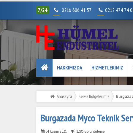
7/24
0216 606 41 57
0212 474 74 
HAKKIMIZDA
HIZMETLERIMIZ
Anasayfa
Servis Bölgelerimiz
Burgazada
Burgazada Myco Teknik Ser
04 Kasım 2021
1285 Görüntüleme