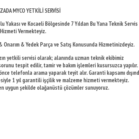
ZADA MYCO YETKİLİ SERVİSİ
lu Yakası ve Kocaeli Bölgesinde
7 Yıldan Bu Yana Teknik Servis
Hizmeti Vermekteyiz.
& Onarım & Yedek Parça ve Satış Konusunda Hizmetinizdeyiz.
ın yetkili servisi olarak; alanında uzman teknik ekibimiz
orunu tespit edilir, tamir ve bakım işlemleri kusursuzca yapılır.
önce telefonla arama yaparak teyit alır. Garanti kapsamı dışın
iyle 1 yıl garantili işçilik ve malzeme hizmeti vermekteyiz.
e en uygun şekilde olağanüstü çözümler sunuyoruz.