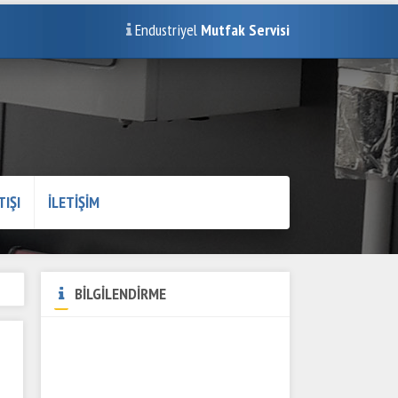
Endustriyel
Mutfak Servisi
TIŞI
İLETİŞİM
BİLGİLENDİRME