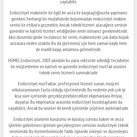
sayılabilir.
Endüstriyel makineler ile ilgili bir arıza ile karşılaştığınızda yapmanız
gereken, herhangi bir müdahalede bulunmadan endüstriyel makine
servisi ile irtibata geçmektir. Ancak teknik hizmet alacağınız servisin
güvenilir ve kaliteli hizmet verdiğinden emin olmanız gerekmektedir.
Aksi durumda işinde tecrübesiz bir servis, makinenizde çok daha büyük
arızalara neden olabilir. Bu da işletmeniz için hem zaman kaybı hem
de maddi kayıp anlamına gelmektedir.
HÜMEL Endüstriyel, 2003 yılından bu yana sektörde edindiği tecrübeler
ile müşterilerine en kaliteli ve güvenilir endüstriyel mutfak ürünleri
teknik servis hizmeti sunmaktadır.
Endüstriyel mutfaklar; profesyonel hizmet sunan, müşteri
sirkülasyonunun fazla olduğu işletmelerdir. Bu nedenle pek çok işi
kısa süre içerisinde gerçekleştirebilecekleri ekipmanlara ihtiyaç
duyarlar. Bu ekipmanlar arasında endüstriyel buzdolaplarını da
sayabiliriz. Ancak bu ürünler de kendi içerisinde çeşitlere ayrılmaktadır.
Endüstriyel ürünlerin kurulumu ve kuruluş sonrası bakım ve arıza
işlerinin giderilmesi işlemini gerçekleştiren servisler endüstriyel teknik
servislerdir. Bu hizmetlerimizde farklı tiplerde önleyici ve düzenleyici