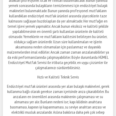
aldıkları profesyonel ocak ve fırınları bulunmaktadır. Bunun yanında
yemek sonrasında bulaşıkların temizlenmesi için endüstriyel bulaşık
makineleri bulunmaktadır. Bunun yanında profesyonel mutfakların
kullandıkları endüstriyel mutfak ürünleri arasında yiyeceklerin taze
kalmasını sağlayan buzdolapları da yer almaktadır. Her mutfağın en
temel işlevi yemek yapmaktır. Ancak bunun eksiksiz ve kaliteli şekilde
yapılabilmesinin en önemli şartı kullanılan ürünlerin de kaliteli
olmasıdır. Yemeklerin ve mutfakların kalitesini belirleyen bu ürünler,
oldukça sağlam ürünlerdir. Uzun süre kullanılmaları ve işlerin
aksamasına neden olmamaları için paslanmaz ve dayanıklı
malzemelerden imal edilirler. Ancak zaman zaman arızalanabilirler ya
da eski performanslarında çalışmayabilirler. Böyle durumlarda HÜMEL
Endüstriyel Mutfak Servisi ile irtibata geçebilir, en uygu çözümler ile
çalışmalarınızı sürdürebilirsiniz.
Hızlı ve Kaliteli Teknik Servis
Endüstriyel mutfak ürünleri arasında yer alan bulaşık makineleri, gerek
kullanıma bağlı olarak gerekse zaman içerisinde arıza çıkarabilirler. Bu
arızaların en önemlileri arasında makinenin çalışmaması ve su
almaması yer alır. Bunların nedeni ise; kapı kilidinin anahtara
basmaması, kapının iyi kapanmaması, su seviye anahtarı arızası ve
elektrikli musluk arızalarıdır. Aslına bakılırsa daha pek çok sebep