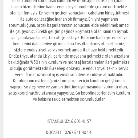
bakım ürünleri kullanarak kurulum ve montajdan klasik parçaların
bakım hizmetlerine kadar, endüstriyel ürünlerde çözüm üretmekte
olan bir firmayız. En verim getiren sonuçların, çabaların birleştirilmesi
ile elde edileceğine inanan bir firmayız. En iyiyi yapmanın
sorumluluğunu, ortak başarılarımızın sonucunu elde edebilmek amacı
ile çalışıyoruz. Sürekli gelişim peşinde koşmakta olan, sınırları aşmak
için çabalayan bir ekipten oluşmaktayız. Birbirine bağlı, yetenekli ve
kendilerini daha ileriye gitme adına koşullandırmış olan ekibimiz,
sizlere endüstriyel servis vermek amacı ile hazır beklemektedir.
Endüstriyel alanda ilk yıl içerisinde meydana gelmekte olan arızalara
bakıldığında %50 sinin kurulum ve montaj hatalarından ileri gelmekte
olduğu görülmektedir. Bu sebep dolayısı ile endüstriyel teknik servis
veren firmamız montaj işlemini son derece ciddiye almaktadır.
Kurulumunu üstlendiğimiz tüm projeler için kurulum geliştirmesi
yapıyor, sözleşmeye ve zaman limitine uyulmasından sorumlu olan,
satış koordinatörü ataması yapıyoruz. Bu koordinatörler tüm kurulum
ve bakısını takip etmekten sorumludurlar.
İSTANBUL 0216 606 41 57
KOCAELİ 0262 641 40 14