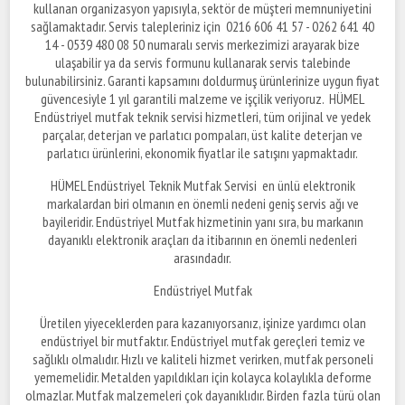
kullanan organizasyon yapısıyla, sektör de müşteri memnuniyetini
sağlamaktadır. Servis talepleriniz için 0216 606 41 57 - 0262 641 40
14 - 0539 480 08 50 numaralı servis merkezimizi arayarak bize
ulaşabilir ya da servis formunu kullanarak servis talebinde
bulunabilirsiniz. Garanti kapsamını doldurmuş ürünlerinize uygun fiyat
güvencesiyle 1 yıl garantili malzeme ve işçilik veriyoruz. HÜMEL
Endüstriyel mutfak teknik servisi hizmetleri, tüm orijinal ve yedek
parçalar, deterjan ve parlatıcı pompaları, üst kalite deterjan ve
parlatıcı ürünlerini, ekonomik fiyatlar ile satışını yapmaktadır.
HÜMEL Endüstriyel Teknik Mutfak Servisi en ünlü elektronik
markalardan biri olmanın en önemli nedeni geniş servis ağı ve
bayileridir. Endüstriyel Mutfak hizmetinin yanı sıra, bu markanın
dayanıklı elektronik araçları da itibarının en önemli nedenleri
arasındadır.
Endüstriyel Mutfak
Üretilen yiyeceklerden para kazanıyorsanız, işinize yardımcı olan
endüstriyel bir mutfaktır. Endüstriyel mutfak gereçleri temiz ve
sağlıklı olmalıdır. Hızlı ve kaliteli hizmet verirken, mutfak personeli
yememelidir. Metalden yapıldıkları için kolayca kolaylıkla deforme
olmazlar. Mutfak malzemeleri çok dayanıklıdır. Birden fazla türü olan