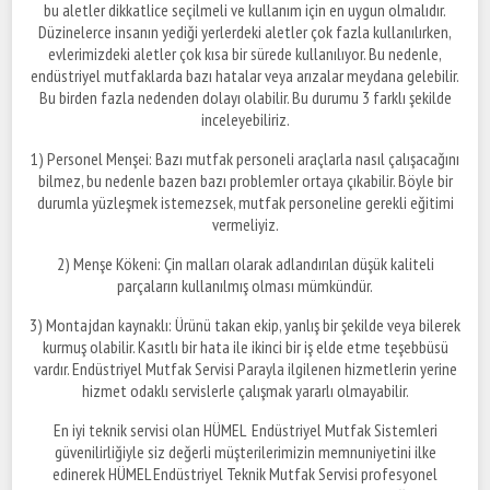
bu aletler dikkatlice seçilmeli ve kullanım için en uygun olmalıdır.
Düzinelerce insanın yediği yerlerdeki aletler çok fazla kullanılırken,
evlerimizdeki aletler çok kısa bir sürede kullanılıyor. Bu nedenle,
endüstriyel mutfaklarda bazı hatalar veya arızalar meydana gelebilir.
Bu birden fazla nedenden dolayı olabilir. Bu durumu 3 farklı şekilde
inceleyebiliriz.
1) Personel Menşei: Bazı mutfak personeli araçlarla nasıl çalışacağını
bilmez, bu nedenle bazen bazı problemler ortaya çıkabilir. Böyle bir
durumla yüzleşmek istemezsek, mutfak personeline gerekli eğitimi
vermeliyiz.
2) Menşe Kökeni: Çin malları olarak adlandırılan düşük kaliteli
parçaların kullanılmış olması mümkündür.
3) Montajdan kaynaklı: Ürünü takan ekip, yanlış bir şekilde veya bilerek
kurmuş olabilir. Kasıtlı bir hata ile ikinci bir iş elde etme teşebbüsü
vardır. Endüstriyel Mutfak Servisi Parayla ilgilenen hizmetlerin yerine
hizmet odaklı servislerle çalışmak yararlı olmayabilir.
En iyi teknik servisi olan HÜMEL Endüstriyel Mutfak Sistemleri
güvenilirliğiyle siz değerli müşterilerimizin memnuniyetini ilke
edinerek HÜMEL Endüstriyel Teknik Mutfak Servisi profesyonel