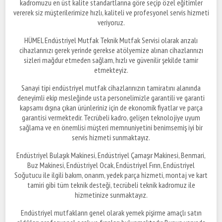
kadromuzu en üst kalite standartlarına göre seçip özel eğitimler
vererek siz müşterilerimize hızlı, kaliteli ve profesyonel servis hizmeti
veriyoruz.
HÜMEL Endüstriyel Mutfak Teknik Mutfak Servisi olarak arızalı
cihazlarınızı gerek yerinde gerekse atölyemize alınan cihazlarınızı
sizleri mağdur etmeden sağlam, hızlı ve güvenilir şekilde tamir
etmekteyiz.
Sanayi tipi endüstriyel mutfak cihazlarınızın tamiratını alanında
deneyimli ekip mesleğinde usta personelimizle garantili ve garanti
kapsamı dışına çıkan ürünleriniz için de ekonomik fiyatlar ve parça
garantisi vermektedir. Tecrübeli kadro, gelişen teknolojiye uyum
sağlama ve en önemlisi müşteri memnuniyetini benimsemiş iyi bir
servis hizmeti sunmaktayız.
Endüstriyel Bulaşık Makinesi, Endüstriyel Çamaşır Makinesi, Benmari,
Buz Makinesi, Endüstriyel Ocak, Endüstriyel Fırın, Endüstriyel
Soğutucu ile ilgili bakım, onarım, yedek parça hizmeti, montaj ve kart
tamiri gibi tüm teknik desteği, tecrübeli teknik kadromuz ile
hizmetinize sunmaktayız.
Endüstriyel mutfakların genel olarak yemek pişirme amaçlı satın