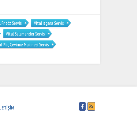
l Fritöz Servisi
Vital ızgara Servisi
Vital Salamander Servisi
al Piliç Çevirme Makinesi Servisi
LETİŞİM