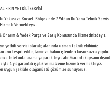
AL FIRIN YETKİLİ SERVİSİ
olu Yakası ve Kocaeli Bölgesinde
7 Yıldan Bu Yana Teknik Servis
Hizmeti Vermekteyiz.
 & Onarım & Yedek Parça ve Satış Konusunda Hizmetinizdeyiz.
ın yetkili servisi olarak; alanında uzman teknik ekibimiz
orunu tespit edilir, tamir ve bakım işlemleri kusursuzca yapılır.
önce telefonla arama yaparak teyit alır. Garanti kapsamı dışın
iyle 1 yıl garantili işçilik ve malzeme hizmeti vermekteyiz.
e en uygun şekilde olağanüstü çözümler sunuyoruz.