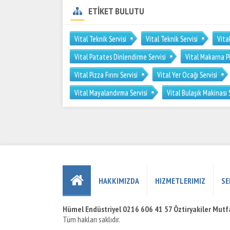
ETİKET BULUTU
Vital Teknik Servisi
Vital Teknik Servisi
Vital
Vital Patates Dinlendirme Servisi
Vital Makarna Pi
Vital Pizza Fırını Servisi
Vital Yer Ocağı Servisi
Vital Mayalandırma Servisi
Vital Bulaşık Makinası 
HAKKIMIZDA
HIZMETLERIMIZ
SE
Hümel Endüstriyel 0216 606 41 57 Öztiryakiler Mutfa
Tüm hakları saklıdır.