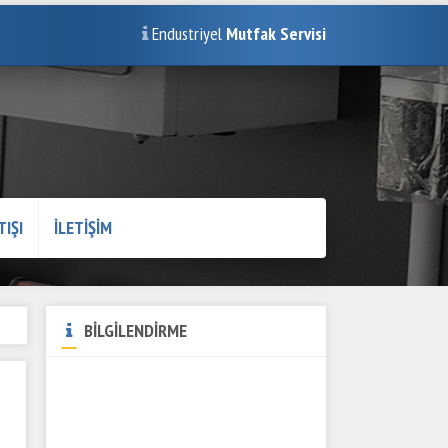
Endustriyel
Mutfak Servisi
TIŞI
İLETİŞİM
BİLGİLENDİRME