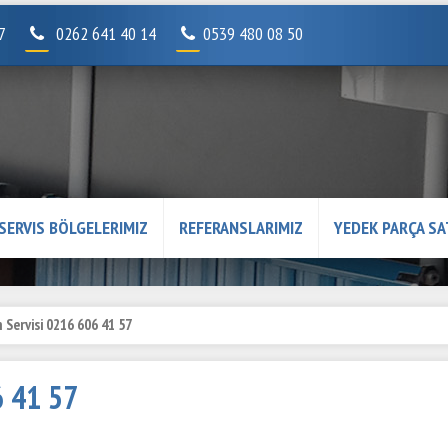
07
0262 641 40 14
0539 480 08 50
SERVIS BÖLGELERIMIZ
REFERANSLARIMIZ
YEDEK PARÇA SA
n Servisi 0216 606 41 57
6 41 57