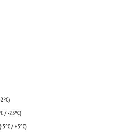
22ºC)
C / -25ºC)
(-5ºC / +5ºC)