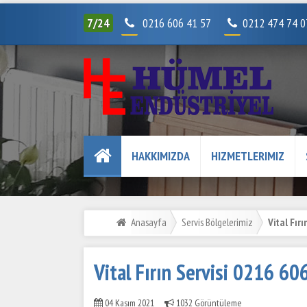
7/24
0216 606 41 57
0212 474 74 
HAKKIMIZDA
HIZMETLERIMIZ
Anasayfa
Servis Bölgelerimiz
Vital Fırı
Vital Fırın Servisi 0216 60
04 Kasım 2021
1032 Görüntüleme