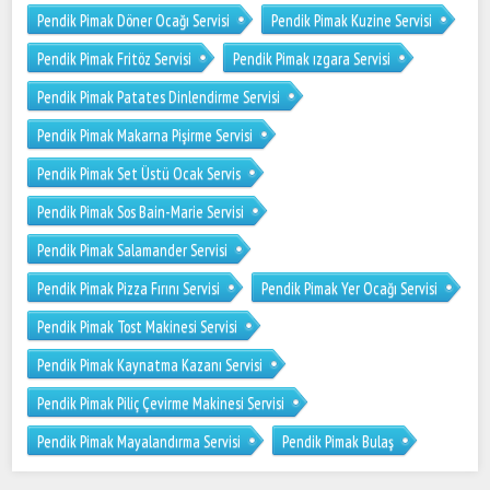
Pendik Pimak Döner Ocağı Servisi
Pendik Pimak Kuzine Servisi
Pendik Pimak Fritöz Servisi
Pendik Pimak ızgara Servisi
Pendik Pimak Patates Dinlendirme Servisi
Pendik Pimak Makarna Pişirme Servisi
Pendik Pimak Set Üstü Ocak Servis
Pendik Pimak Sos Bain-Marie Servisi
Pendik Pimak Salamander Servisi
Pendik Pimak Pizza Fırını Servisi
Pendik Pimak Yer Ocağı Servisi
Pendik Pimak Tost Makinesi Servisi
Pendik Pimak Kaynatma Kazanı Servisi
Pendik Pimak Piliç Çevirme Makinesi Servisi
Pendik Pimak Mayalandırma Servisi
Pendik Pimak Bulaş