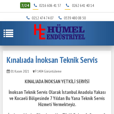
7/24
0216 606 41 57
0262 641 40 14
0212 474 74 07
0539 480 08 50
Kınalıada İnoksan Teknik Servis
01 Kasım 2021
1404 Görüntüleme
KINALIADA İNOKSAN YETKİLİ SERVİSİ
İnoksan Teknik Servis Olarak İstanbul Anadolu Yakası
ve Kocaeli Bölgesinde
7 Yıldan Bu Yana Teknik Servis
Hizmeti Vermekteyiz.