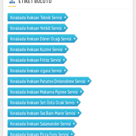
ETİKET BULUTU
Kınalıada İnoksan Teknik Servisi
Kınalıada İnoksan Yetkili Servisi
Kınalıada İnoksan Döner Ocağı Servisi
Kınalıada İnoksan Kuzine Servisi
Kınalıada İnoksan Fritöz Servisi
Kınalıada İnoksan ızgara Servisi
Kınalıada İnoksan Patates Dinlendirme Servisi
Kınalıada İnoksan Makarna Pişirme Servisi
Kınalıada İnoksan Set Üstü Ocak Servis
Kınalıada İnoksan Sos Bain-Marie Servisi
Kınalıada İnoksan Salamander Servisi
Kınalıada İnoksan Pizza Fırını Servisi