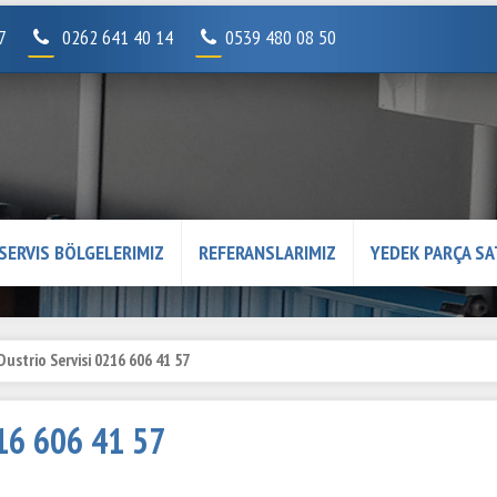
07
0262 641 40 14
0539 480 08 50
SERVIS BÖLGELERIMIZ
REFERANSLARIMIZ
YEDEK PARÇA SA
Dustrio Servisi 0216 606 41 57
216 606 41 57