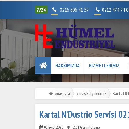
7/24
0216 606 41 57
0212 474 74 
HAKKIMIZDA
HIZMETLERIMIZ
Anasayfa
Servis Bölgelerimiz
Kartal N’
Kartal N’Dustrio Servisi 0
02 Eylül 2021
1101 Görüntüleme