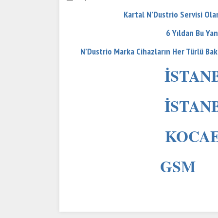
Kartal N’Dustrio Servisi Ol
6 Yıldan Bu Yan
N’Dustrio Marka Cihazların Her Türlü Ba
İSTANB
İSTANB
KOCAEL
GSM 0