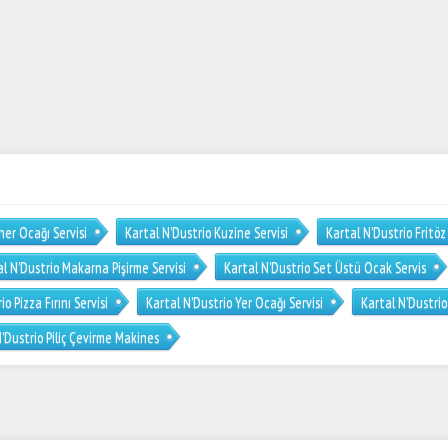
ner Ocağı Servisi
Kartal N’Dustrio Kuzine Servisi
Kartal N’Dustrio Fritöz 
l N’Dustrio Makarna Pişirme Servisi
Kartal N’Dustrio Set Üstü Ocak Servis
o Pizza Fırını Servisi
Kartal N’Dustrio Yer Ocağı Servisi
Kartal N’Dustrio
’Dustrio Piliç Çevirme Makines