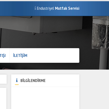
Endustriyel
Mutfak Servisi
TIŞI
İLETİŞİM
BİLGİLENDİRME