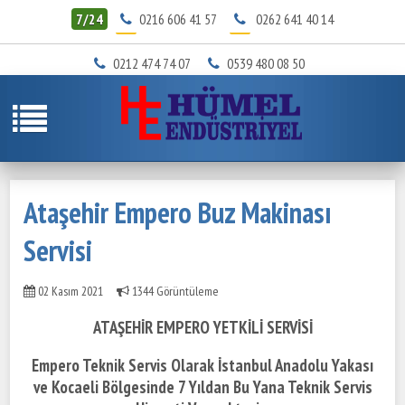
7/24
0216 606 41 57
0262 641 40 14
0212 474 74 07
0539 480 08 50
Ataşehir Empero Buz Makinası
Servisi
02 Kasım 2021
1344 Görüntüleme
ATAŞEHİR EMPERO YETKİLİ SERVİSİ
Empero Teknik Servis Olarak İstanbul Anadolu Yakası
ve Kocaeli Bölgesinde
7 Yıldan Bu Yana Teknik Servis