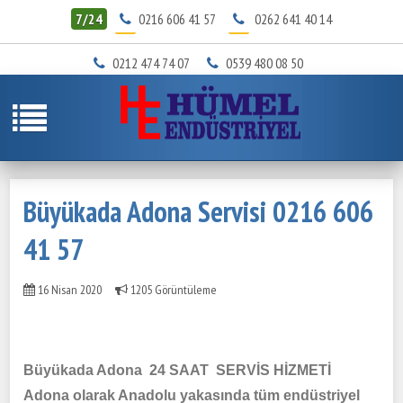
7/24
0216 606 41 57
0262 641 40 14
0212 474 74 07
0539 480 08 50
Büyükada Adona Servisi 0216 606
41 57
16 Nisan 2020
1205 Görüntüleme
Büyükada Adona 24 SAAT SERVİS HİZMETİ
Adona olarak Anadolu yakasında tüm endüstriyel