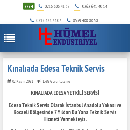
7/24
0216 606 41 57
0262 641 40 14
0212 474 74 07
0539 480 08 50
Kınalıada Edesa Teknik Servis
02 Kasım 2021
1382 Görüntüleme
KINALIADA EDESA YETKİLİ SERVİSİ
Edesa Teknik Servis Olarak İstanbul Anadolu Yakası ve
Kocaeli Bölgesinde
7 Yıldan Bu Yana Teknik Servis
Hizmeti Vermekteyiz.