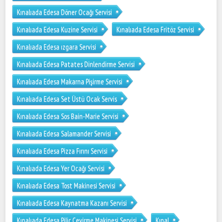
Kınalıada Edesa Döner Ocağı Servisi
Kınalıada Edesa Kuzine Servisi
Kınalıada Edesa Fritöz Servisi
Kınalıada Edesa ızgara Servisi
Kınalıada Edesa Patates Dinlendirme Servisi
Kınalıada Edesa Makarna Pişirme Servisi
Kınalıada Edesa Set Üstü Ocak Servis
Kınalıada Edesa Sos Bain-Marie Servisi
Kınalıada Edesa Salamander Servisi
Kınalıada Edesa Pizza Fırını Servisi
Kınalıada Edesa Yer Ocağı Servisi
Kınalıada Edesa Tost Makinesi Servisi
Kınalıada Edesa Kaynatma Kazanı Servisi
Kınalıada Edesa Piliç Çevirme Makinesi Servisi
Kınal