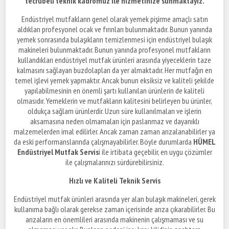
tecrübeli teknik kadromuz ile hizmetinize sunmaktayız.
Endüstriyel mutfakların genel olarak yemek pişirme amaçlı satın
aldıkları profesyonel ocak ve fırınları bulunmaktadır. Bunun yanında
yemek sonrasında bulaşıkların temizlenmesi için endüstriyel bulaşık
makineleri bulunmaktadır. Bunun yanında profesyonel mutfakların
kullandıkları endüstriyel mutfak ürünleri arasında yiyeceklerin taze
kalmasını sağlayan buzdolapları da yer almaktadır. Her mutfağın en
temel işlevi yemek yapmaktır. Ancak bunun eksiksiz ve kaliteli şekilde
yapılabilmesinin en önemli şartı kullanılan ürünlerin de kaliteli
olmasıdır. Yemeklerin ve mutfakların kalitesini belirleyen bu ürünler,
oldukça sağlam ürünlerdir. Uzun süre kullanılmaları ve işlerin
aksamasına neden olmamaları için paslanmaz ve dayanıklı
malzemelerden imal edilirler. Ancak zaman zaman arızalanabilirler ya
da eski performanslarında çalışmayabilirler. Böyle durumlarda
HÜMEL
Endüstriyel Mutfak Servis
i ile irtibata geçebilir, en uygu çözümler
ile çalışmalarınızı sürdürebilirsiniz.
Hızlı ve Kaliteli Teknik Servis
Endüstriyel mutfak ürünleri arasında yer alan bulaşık makineleri, gerek
kullanıma bağlı olarak gerekse zaman içerisinde arıza çıkarabilirler. Bu
arızaların en önemlileri arasında makinenin çalışmaması ve su