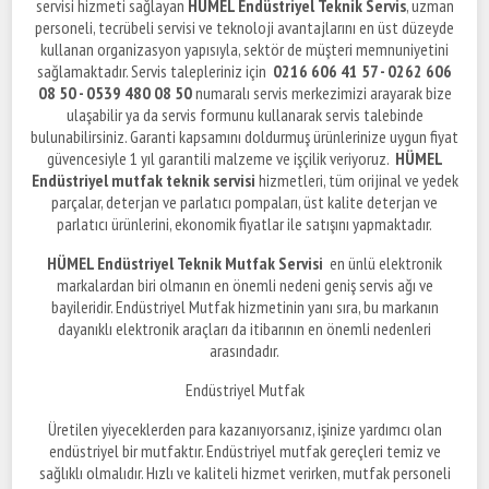
servisi hizmeti sağlayan
HÜMEL Endüstriyel Teknik Servis
, uzman
personeli, tecrübeli servisi ve teknoloji avantajlarını en üst düzeyde
kullanan organizasyon yapısıyla, sektör de müşteri memnuniyetini
sağlamaktadır. Servis talepleriniz için
0216 606 41 57 - 0262 606
08 50 - 0539 480 08 50
numaralı servis merkezimizi arayarak bize
ulaşabilir ya da servis formunu kullanarak servis talebinde
bulunabilirsiniz. Garanti kapsamını doldurmuş ürünlerinize uygun fiyat
güvencesiyle 1 yıl garantili malzeme ve işçilik veriyoruz.
HÜMEL
Endüstriyel mutfak teknik servisi
hizmetleri, tüm orijinal ve yedek
parçalar, deterjan ve parlatıcı pompaları, üst kalite deterjan ve
parlatıcı ürünlerini, ekonomik fiyatlar ile satışını yapmaktadır.
HÜMEL Endüstriyel Teknik Mutfak Servisi
en ünlü elektronik
markalardan biri olmanın en önemli nedeni geniş servis ağı ve
bayileridir. Endüstriyel Mutfak hizmetinin yanı sıra, bu markanın
dayanıklı elektronik araçları da itibarının en önemli nedenleri
arasındadır.
Endüstriyel Mutfak
Üretilen yiyeceklerden para kazanıyorsanız, işinize yardımcı olan
endüstriyel bir mutfaktır. Endüstriyel mutfak gereçleri temiz ve
sağlıklı olmalıdır. Hızlı ve kaliteli hizmet verirken, mutfak personeli