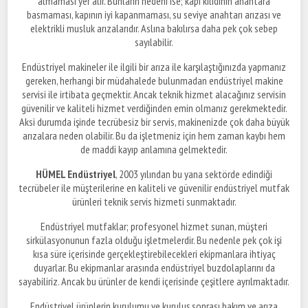
almaması yer alır. Bunların nedeni ise; kapı kilidinin anahtara
basmaması, kapının iyi kapanmaması, su seviye anahtarı arızası ve
elektrikli musluk arızalarıdır. Aslına bakılırsa daha pek çok sebep
sayılabilir.
Endüstriyel makineler ile ilgili bir arıza ile karşılaştığınızda yapmanız
gereken, herhangi bir müdahalede bulunmadan endüstriyel makine
servisi ile irtibata geçmektir. Ancak teknik hizmet alacağınız servisin
güvenilir ve kaliteli hizmet verdiğinden emin olmanız gerekmektedir.
Aksi durumda işinde tecrübesiz bir servis, makinenizde çok daha büyük
arızalara neden olabilir. Bu da işletmeniz için hem zaman kaybı hem
de maddi kayıp anlamına gelmektedir.
HÜMEL Endüstriyel
, 2003 yılından bu yana sektörde edindiği
tecrübeler ile müşterilerine en kaliteli ve güvenilir endüstriyel mutfak
ürünleri teknik servis hizmeti sunmaktadır.
Endüstriyel mutfaklar; profesyonel hizmet sunan, müşteri
sirkülasyonunun fazla olduğu işletmelerdir. Bu nedenle pek çok işi
kısa süre içerisinde gerçekleştirebilecekleri ekipmanlara ihtiyaç
duyarlar. Bu ekipmanlar arasında endüstriyel buzdolaplarını da
sayabiliriz. Ancak bu ürünler de kendi içerisinde çeşitlere ayrılmaktadır.
Endüstriyel ürünlerin kurulumu ve kuruluş sonrası bakım ve arıza