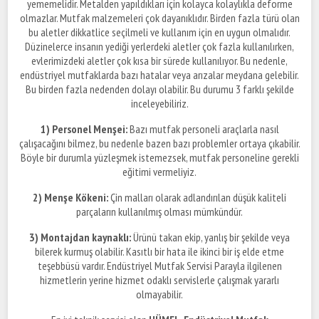
yememelidir. Metalden yapıldıkları için kolayca kolaylıkla deforme
olmazlar. Mutfak malzemeleri çok dayanıklıdır. Birden fazla türü olan
bu aletler dikkatlice seçilmeli ve kullanım için en uygun olmalıdır.
Düzinelerce insanın yediği yerlerdeki aletler çok fazla kullanılırken,
evlerimizdeki aletler çok kısa bir sürede kullanılıyor. Bu nedenle,
endüstriyel mutfaklarda bazı hatalar veya arızalar meydana gelebilir.
Bu birden fazla nedenden dolayı olabilir. Bu durumu 3 farklı şekilde
inceleyebiliriz.
1) Personel Menşei:
Bazı mutfak personeli araçlarla nasıl
çalışacağını bilmez, bu nedenle bazen bazı problemler ortaya çıkabilir.
Böyle bir durumla yüzleşmek istemezsek, mutfak personeline gerekli
eğitimi vermeliyiz.
2) Menşe Kökeni:
Çin malları olarak adlandırılan düşük kaliteli
parçaların kullanılmış olması mümkündür.
3) Montajdan kaynaklı:
Ürünü takan ekip, yanlış bir şekilde veya
bilerek kurmuş olabilir. Kasıtlı bir hata ile ikinci bir iş elde etme
teşebbüsü vardır. Endüstriyel Mutfak Servisi Parayla ilgilenen
hizmetlerin yerine hizmet odaklı servislerle çalışmak yararlı
olmayabilir.