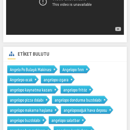
ETİKET BULUTU
Angelo Po Bulaşık Makinası
Angelopo fırın
Angelepo ocak
angelopo ızgara
angelopo kaynatma kazanı
angelopo fritöz
angelopo pizza dolabı
angelopo dondurma buzdolabı
angelopo makarna haşlama
angeloposoğuk hava deposu
angelopo buzdolabı
angelopo salatbar