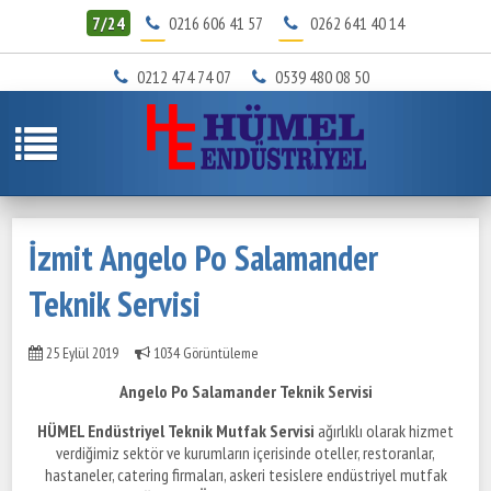
7/24
0216 606 41 57
0262 641 40 14
0212 474 74 07
0539 480 08 50
İzmit Angelo Po Salamander
Teknik Servisi
25 Eylül 2019
1034 Görüntüleme
Angelo Po Salamander Teknik Servisi
HÜMEL Endüstriyel Teknik Mutfak Servisi
ağırlıklı olarak hizmet
verdiğimiz sektör ve kurumların içerisinde oteller, restoranlar,
hastaneler, catering firmaları, askeri tesislere endüstriyel mutfak