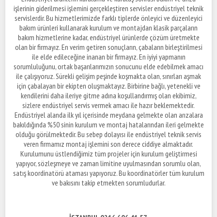
işlerinin giderilmesi işlemini gerçekleştiren servisler endüstriyel teknik
servislerdir. Bu hizmetlerimizde farklı tiplerde önleyici ve düzenleyici
bakım ürünleri kullanarak kurulum ve montajdan klasik parçaların
bakım hizmetlerine kadar, endüstriyel ürünlerde çözüm üretmekte
olan bir firmayız. En verim getiren sonuçların, çabaların birleştirilmesi
ile elde edileceğine inanan bir firmayız. En iyiyi yapmanın
sorumluluğunu, ortak başarılarımızın sonucunu elde edebilmek amacı
ile çalışıyoruz. Sürekli gelişim peşinde koşmakta olan, sınırları aşmak
için çabalayan bir ekipten oluşmaktayız. Birbirine bağlı, yetenekli ve
kendilerini daha ileriye gitme adına koşullandırmış olan ekibimiz,
sizlere endüstriyel servis vermek amacı ile hazır beklemektedir.
Endüstriyel alanda ilk yıl içerisinde meydana gelmekte olan arızalara
bakıldığında %50 sinin kurulum ve montaj hatalarından ileri gelmekte
olduğu görülmektedir. Bu sebep dolayısı ile endüstriyel teknik servis
veren firmamız montaj işlemini son derece ciddiye almaktadır.
Kurulumunu üstlendiğimiz tüm projeler için kurulum geliştirmesi
yapıyor, sözleşmeye ve zaman limitine uyulmasından sorumlu olan,
satış koordinatörü ataması yapıyoruz. Bu koordinatörler tüm kurulum
ve bakısını takip etmekten sorumludurlar.