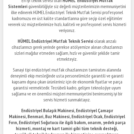
En iyi teknik servisi olan
HÜMEL Endüstriyel Mutfak
Sistemleri
güvenilirliğiyle siz değerli müşterilerimizin memnuniyetini
ilke edinerek HÜMEL Endüstriyel Teknik Mutfak Servisi profesyonel
kadromuzu en üst kalite standartlarına göre seçip özel eğitimler
vererek siz müşterilerimize hızlı, kaliteli ve profesyonel servis hizmeti
veriyoruz.
HÜMEL Endüstriyel Mutfak Teknik Servisi
olarak arızalı
cihazlarınızı gerek yerinde gerekse atölyemize alınan cihazlarınızı
sizleri mağdur etmeden sağlam, hızlı ve güvenilir şekilde tamir
etmekteyiz.
Sanayi tipi endüstriyel mutfak cihazlarınızın tamiratını alanında
deneyimli ekip mesleğinde usta personelimizle garantili ve garanti
kapsamı dışına çıkan ürünleriniz için de ekonomik fiyatlar ve parça
garantisi vermektedir. Tecrübeli kadro, gelişen teknolojiye uyum
sağlama ve en önemlisi müşteri memnuniyetini benimsemiş iyi bir
servis hizmeti sunmaktayız.
Endüstriyel Bulaşık Makinesi, Endüstriyel Çamaşır
Makinesi, Benmari, Buz Makinesi, Endüstriyel Ocak, Endüstriyel
Fırın, Endüstriyel Soğutucu ile ilgili bakım, onarım,
yedek parça
hizmeti, montaj ve kart tamiri gibi tüm teknik desteği,