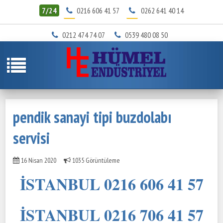
7/24
0216 606 41 57
0262 641 40 14
0212 474 74 07
0539 480 08 50
pendik sanayi tipi buzdolabı
servisi
16 Nisan 2020
1035 Görüntüleme
İSTANBUL 0216 606 41 57
İSTANBUL 0216 706 41 57