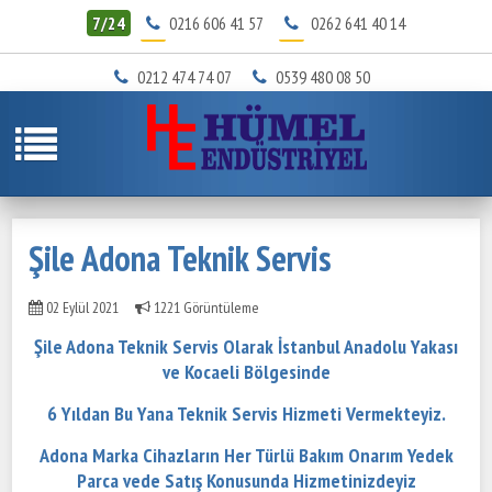
7/24
0216 606 41 57
0262 641 40 14
0212 474 74 07
0539 480 08 50
Şile Adona Teknik Servis
02 Eylül 2021
1221 Görüntüleme
Şile Adona Teknik Servis
Olarak İstanbul Anadolu Yakası
ve Kocaeli Bölgesinde
6 Yıldan Bu Yana Teknik Servis Hizmeti Vermekteyiz.
Adona Marka Cihazların Her Türlü Bakım Onarım Yedek
Parca vede Satış Konusunda Hizmetinizdeyiz