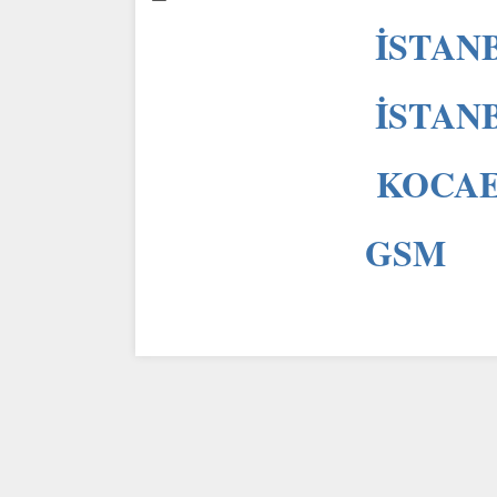
İSTANB
İSTANB
KOCAEL
GSM 0