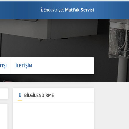
Endustriyel
Mutfak Servisi
TIŞI
İLETİŞİM
BİLGİLENDİRME