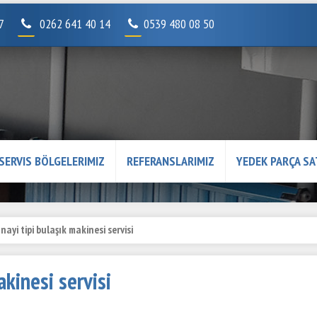
07
0262 641 40 14
0539 480 08 50
SERVIS BÖLGELERIMIZ
REFERANSLARIMIZ
YEDEK PARÇA SA
ayi tipi bulaşık makinesi servisi
akinesi servisi