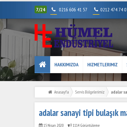
7/24
0216 606 41 57
0212 474 74 
HAKKIMIZDA
HIZMETLERIMIZ
Anasayfa
Servis Bölgelerimiz
adalar san
adalar sanayi tipi bulaşık m
15 Nisan 2020
1114 Görüntüleme