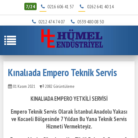
7/24
0216 606 41 57
0262 641 40 14
0212 474 74 07
0539 480 08 50
Kınalıada Empero Teknik Servis
01 Kasım 2021
2082 Görüntüleme
KINALIADA EMPERO YETKİLİ SERVİSİ
Empero Teknik Servis Olarak İstanbul Anadolu Yakası
ve Kocaeli Bölgesinde
7 Yıldan Bu Yana Teknik Servis
Hizmeti Vermekteyiz.