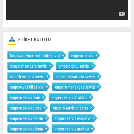
ETİKET BULUTU
Kınalıada Empero Yetkili Servisi
empero servisi
ataşehir empero servisi
empero çorlu servisi
denizli empero servisi
empero diyarbakır servisi
empero yetkili servisi
empero manavgat servisi
empero servis izmir
empero servis istanbul
empero servis bursa
empero servis antalya
empero servis mersin
empero servis eskişehir
empero servis adana
empero servis arabası