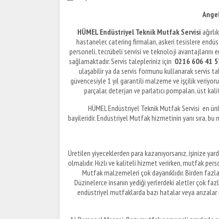
Angel
HÜMEL Endüstriyel Teknik Mutfak Servisi
ağırlı
hastaneler, catering firmaları, askeri tesislere end
personeli, tecrübeli servisi ve teknoloji avantajların
sağlamaktadır. Servis talepleriniz için
0216 606 41 57
ulaşabilir ya da servis formunu kullanarak servis t
güvencesiyle 1 yıl garantili malzeme ve işçilik veriyor
parçalar, deterjan ve parlatıcı pompaları, üst kali
HÜMEL Endüstriyel Teknik Mutfak Servisi en ünlü
bayileridir. Endüstriyel Mutfak hizmetinin yanı sıra, bu 
Üretilen yiyeceklerden para kazanıyorsanız, işinize yard
olmalıdır. Hızlı ve kaliteli hizmet verirken, mutfak per
Mutfak malzemeleri çok dayanıklıdır. Birden fazla 
Düzinelerce insanın yediği yerlerdeki aletler çok fazla
endüstriyel mutfaklarda bazı hatalar veya arızalar 