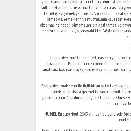
yemek sonrasında bulaşıkların temizlenmesi için endü
kullandıkları endüstriyel mutfak ürünleri arasında yiy
temel işlevi yemek yapmaktır. Ancak bunun eksiksiz ve 
olmasıdır. Yemeklerin ve mutfakların kalitesini beli
aksamasına neden olmamaları için paslanmaz ve dayanık
performanslarında çalışmayabilirler. Böyle durumlar
ça
H
Endüstriyel mutfak ürünleri arasında yer alan bul
çıkarabilirler. Bu arızaların en önemlileri arasında 
anahtara basmaması, kapının iyi kapanmaması, su seviye
Endüstriyel makineler ile ilgili bir arıza ile karşıla
servisi ile irtibata geçmektir. Ancak teknik hizm
gerekmektedir. Aksi durumda işinde tecrübesiz bir serv
zaman kaybı h
HÜMEL Endüstriyel
, 2003 yılından bu yana sektörde
ürünleri
Endüstriyel mutfaklar; profesyonel hizmet sunan, müşt