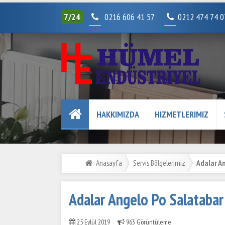
7/24
0216 606 41 57
0212 474 74 
HAKKIMIZDA
HIZMETLERIMIZ
Anasayfa
Servis Bölgelerimiz
Adalar An
Adalar Angelo Po Salatabar 
25 Eylül 2019
963 Görüntüleme