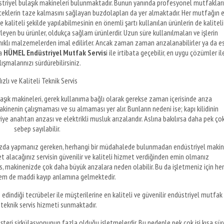
striyel bulaşık makineleri bulunmaktadır. Bunun yanında profesyonel mutfaklar
eceklerin taze kalmasını sağlayan buzdolapları da yer almaktadır. Her mutfağın 
kaliteli şekilde yapılabilmesinin en önemli şartı kullanılan ürünlerin de kaliteli
rleyen bu ürünler, oldukça sağlam ürünlerdir. Uzun süre kullanılmaları ve işlerin
lı malzemelerden imal edilirler. Ancak zaman zaman arızalanabilirler ya da es
da
HÜMEL Endüstriyel Mutfak Servis
i ile irtibata geçebilir, en uygu çözümler il
lışmalarınızı sürdürebilirsiniz.
ızlı ve Kaliteli Teknik Servis
aşık makineleri, gerek kullanıma bağlı olarak gerekse zaman içerisinde arıza
makinenin çalışmaması ve su almaması yer alır. Bunların nedeni ise; kapı kilidinin
 anahtarı arızası ve elektrikli musluk arızalarıdır. Aslına bakılırsa daha pek ço
sebep sayılabilir.
ştığınızda yapmanız gereken, herhangi bir müdahalede bulunmadan endüstriyel maki
et alacağınız servisin güvenilir ve kaliteli hizmet verdiğinden emin olmanız
is, makinenizde çok daha büyük arızalara neden olabilir. Bu da işletmeniz için h
em de maddi kayıp anlamına gelmektedir.
 edindiği tecrübeler ile müşterilerine en kaliteli ve güvenilir endüstriyel mutfak
 teknik servis hizmeti sunmaktadır.
eri sirkülasyonunun fazla olduğu işletmelerdir. Bu nedenle pek çok işi kısa sür