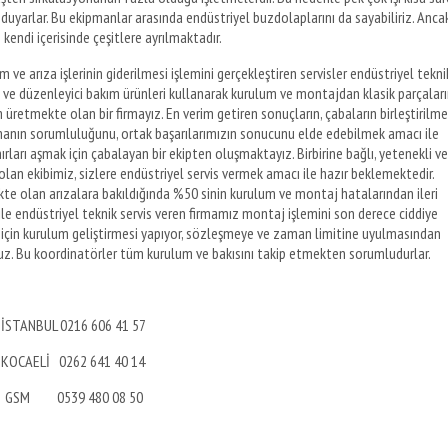
 duyarlar. Bu ekipmanlar arasında endüstriyel buzdolaplarını da sayabiliriz. Anca
 kendi içerisinde çeşitlere ayrılmaktadır.
 ve arıza işlerinin giderilmesi işlemini gerçekleştiren servisler endüstriyel tekni
ci ve düzenleyici bakım ürünleri kullanarak kurulum ve montajdan klasik parçaları
retmekte olan bir firmayız. En verim getiren sonuçların, çabaların birleştirilme
yapmanın sorumluluğunu, ortak başarılarımızın sonucunu elde edebilmek amacı ile
ırları aşmak için çabalayan bir ekipten oluşmaktayız. Birbirine bağlı, yetenekli ve
olan ekibimiz, sizlere endüstriyel servis vermek amacı ile hazır beklemektedir.
kte olan arızalara bakıldığında %50 sinin kurulum ve montaj hatalarından ileri
le endüstriyel teknik servis veren firmamız montaj işlemini son derece ciddiye
için kurulum geliştirmesi yapıyor, sözleşmeye ve zaman limitine uyulmasından
uz. Bu koordinatörler tüm kurulum ve bakısını takip etmekten sorumludurlar.
İSTANBUL 0216 606 41 57
KOCAELİ 0262 641 40 14
GSM 0539 480 08 50