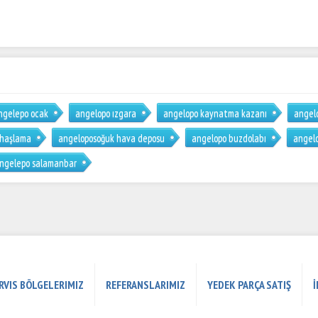
ngelepo ocak
angelopo ızgara
angelopo kaynatma kazanı
angelo
 haşlama
angeloposoğuk hava deposu
angelopo buzdolabı
angelo
ngelepo salamanbar
RVIS BÖLGELERIMIZ
REFERANSLARIMIZ
YEDEK PARÇA SATIŞ
İ