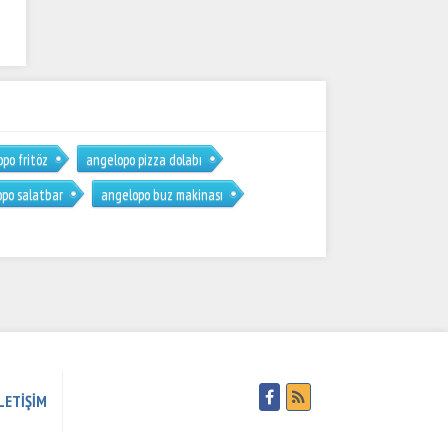
po fritöz
angelopo pizza dolabı
po salatbar
angelopo buz makinası
LETİŞİM