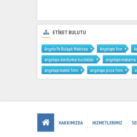
ETİKET BULUTU
Angelo Po Bulaşık Makinası
Angelopo fırın
A
angelopo dondurma buzdolabı
angelopo makarna
angelopo kombi fırını
angelopo pizza fırını
a
HAKKIMIZDA
HIZMETLERIMIZ
SE