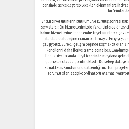
içerisinde gerçekleştirebilecekleri ekipmanlara ihtiyaç
bu ürünler de
Endüstriyel ürünlerin kurulumu ve kuruluş sonrası bakım
servislerdir. Bu hizmetlerimizde farklı tiplerde önleyi
bakım hizmetlerine kadar, endüstriyel ürünlerde çözüm ü
ile elde edileceğine inanan bir firmayız. En iyiyi 
çalışıyoruz. Sürekli gelişim peşinde koşmakta olan, sın
kendilerini daha ileriye gitme adına koşullandırmış 
Endüstriyel alanda ilk yıl içerisinde meydana gelme
gelmekte olduğu görülmektedir. Bu sebep dolayısı i
almaktadır. Kurulumunu üstlendiğimiz tüm projeler 
sorumlu olan, satış koordinatörü ataması yapıyor