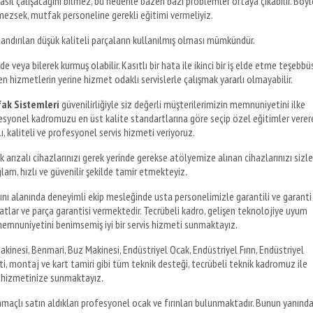
sıl çalışacağını bilmez, bu nedenle bazen bazı problemler ortaya çıkabilir. Böyl
ezsek, mutfak personeline gerekli eğitimi vermeliyiz.
landırılan düşük kaliteli parçaların kullanılmış olması mümkündür.
e veya bilerek kurmuş olabilir. Kasıtlı bir hata ile ikinci bir iş elde etme teşebbü
nen hizmetlerin yerine hizmet odaklı servislerle çalışmak yararlı olmayabilir.
ak Sistemleri
güvenilirliğiyle siz değerli müşterilerimizin memnuniyetini ilke
esyonel kadromuzu en üst kalite standartlarına göre seçip özel eğitimler verer
ı, kaliteli ve profesyonel servis hizmeti veriyoruz.
rızalı cihazlarınızı gerek yerinde gerekse atölyemize alınan cihazlarınızı sizle
m, hızlı ve güvenilir şekilde tamir etmekteyiz.
tını alanında deneyimli ekip mesleğinde usta personelimizle garantili ve garanti
yatlar ve parça garantisi vermektedir. Tecrübeli kadro, gelişen teknolojiye uyum
emnuniyetini benimsemiş iyi bir servis hizmeti sunmaktayız.
kinesi, Benmari, Buz Makinesi, Endüstriyel Ocak, Endüstriyel Fırın, Endüstriyel
ti, montaj ve kart tamiri gibi tüm teknik desteği, tecrübeli teknik kadromuz ile
hizmetinize sunmaktayız.
maçlı satın aldıkları profesyonel ocak ve fırınları bulunmaktadır. Bunun yanınd