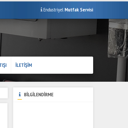
Endustriyel
Mutfak Servisi
TIŞI
İLETİŞİM
BİLGİLENDİRME