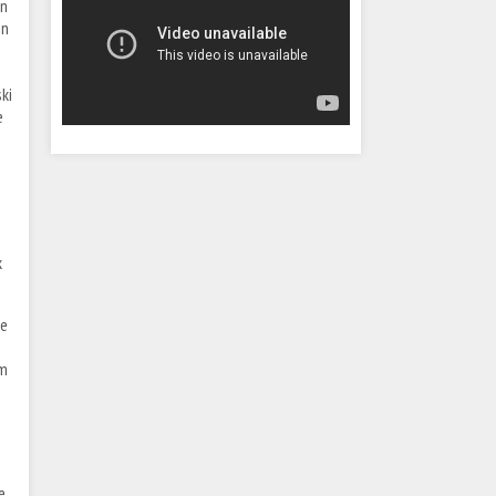
ın
en
ki
e
k
ne
em
e