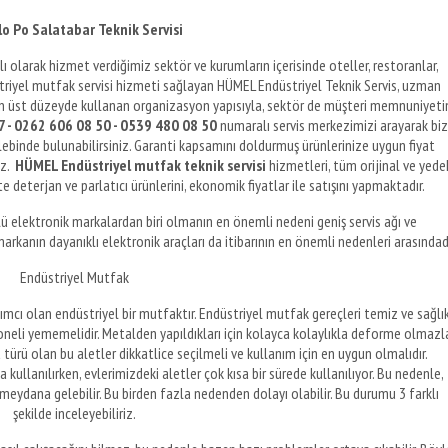
o Po Salatabar Teknik Servisi
klı olarak hizmet verdiğimiz sektör ve kurumların içerisinde oteller, restoranlar,
üstriyel mutfak servisi hizmeti sağlayan HÜMEL Endüstriyel Teknik Servis, uzman
ı en üst düzeyde kullanan organizasyon yapısıyla, sektör de müşteri memnuniyeti
 - 0262 606 08 50 - 0539 480 08 50
numaralı servis merkezimizi arayarak bi
alebinde bulunabilirsiniz. Garanti kapsamını doldurmuş ürünlerinize uygun fiyat
uz.
HÜMEL Endüstriyel mutfak teknik servisi
hizmetleri, tüm orijinal ve yede
te deterjan ve parlatıcı ürünlerini, ekonomik fiyatlar ile satışını yapmaktadır.
 elektronik markalardan biri olmanın en önemli nedeni geniş servis ağı ve
markanın dayanıklı elektronik araçları da itibarının en önemli nedenleri arasındadı
Endüstriyel Mutfak
ımcı olan endüstriyel bir mutfaktır. Endüstriyel mutfak gereçleri temiz ve sağlık
soneli yememelidir. Metalden yapıldıkları için kolayca kolaylıkla deforme olmazla
türü olan bu aletler dikkatlice seçilmeli ve kullanım için en uygun olmalıdır.
 kullanılırken, evlerimizdeki aletler çok kısa bir sürede kullanılıyor. Bu nedenle,
meydana gelebilir. Bu birden fazla nedenden dolayı olabilir. Bu durumu 3 farklı
şekilde inceleyebiliriz.