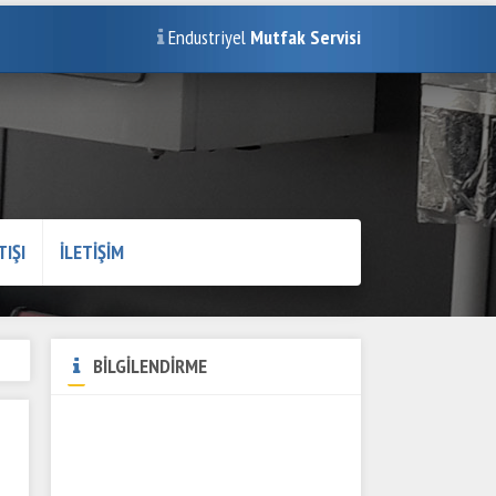
Endustriyel
Mutfak Servisi
TIŞI
İLETİŞİM
BİLGİLENDİRME