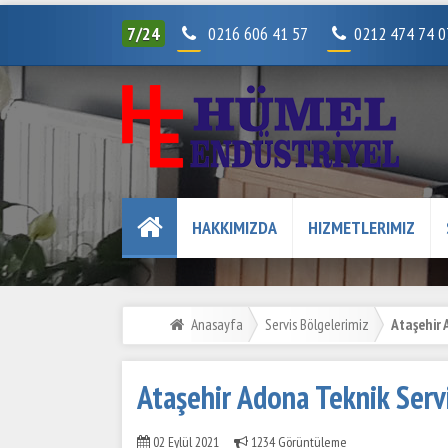
7/24
0216 606 41 57
0212 474 74 
HAKKIMIZDA
HIZMETLERIMIZ
Anasayfa
Servis Bölgelerimiz
Ataşehir 
Ataşehir Adona Teknik Serv
02 Eylül 2021
1234 Görüntüleme