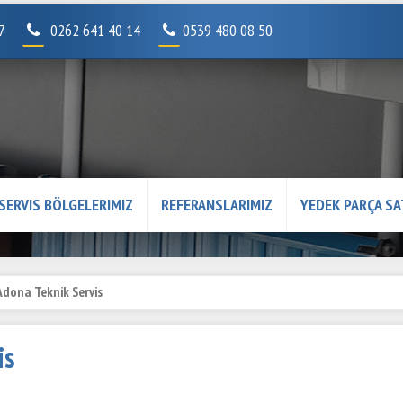
07
0262 641 40 14
0539 480 08 50
SERVIS BÖLGELERIMIZ
REFERANSLARIMIZ
YEDEK PARÇA SA
Adona Teknik Servis
is