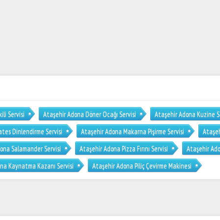
li Servisi
Ataşehir Adona Döner Ocağı Servisi
Ataşehir Adona Kuzine Se
tes Dinlendirme Servisi
Ataşehir Adona Makarna Pişirme Servisi
Ataşeh
ona Salamander Servisi
Ataşehir Adona Pizza Fırını Servisi
Ataşehir Ado
ona Kaynatma Kazanı Servisi
Ataşehir Adona Piliç Çevirme Makinesi